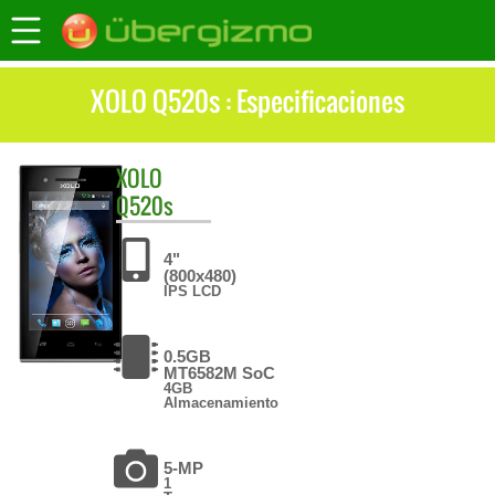
XOLO Q520s : Especificaciones
XOLO
Q520s
4"
(800x480)
IPS LCD
0.5GB
MT6582M SoC
4GB
Almacenamiento
5-MP
1