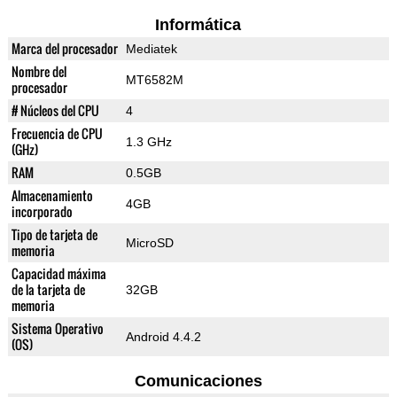
Informática
Marca del procesador
Mediatek
Nombre del
MT6582M
procesador
# Núcleos del CPU
4
Frecuencia de CPU
1.3 GHz
(GHz)
RAM
0.5GB
Almacenamiento
4GB
incorporado
Tipo de tarjeta de
MicroSD
memoria
Capacidad máxima
de la tarjeta de
32GB
memoria
Sistema Operativo
Android 4.4.2
(OS)
Comunicaciones