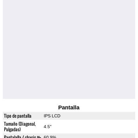
Pantalla
Tipo de pantalla
IPS LCD
Tamaño (Diagonal,
4.5"
Pulgadas)
Pantalalla / chasis %
60.9%