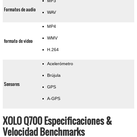
MP3
Formatos de audio
WAV
MP4
WMV
formato de video
H.264
Acelerómetro
Brújula
Sensores
GPS
A-GPS
XOLO Q700 Especificaciones &
Velocidad Benchmarks