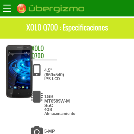
XOLO Q700 : Especificaciones
XOLO
Q700
4.5"
(960x540)
IPS LCD
1GB
MT6589W-M
SoC
4GB
Almacenamiento
5-MP