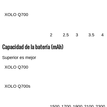
XOLO Q700
2
2.5
3
3.5
4
Capacidad de la batería (mAh)
Superior es mejor
XOLO Q700
XOLO Q700s
1500
1700
1900
2100
2300