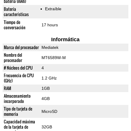
batería (mAh)
Batería
Extraíble
características
Tiempo de
17 hours
conversación
Informática
Marca del procesador
Mediatek
Nombre del
MT6589W-M
procesador
# Núcleos del CPU
4
Frecuencia de CPU
1.2 GHz
(GHz)
RAM
1GB
Almacenamiento
4GB
incorporado
Tipo de tarjeta de
MicroSD
memoria
Capacidad máxima
de la tarjeta de
32GB