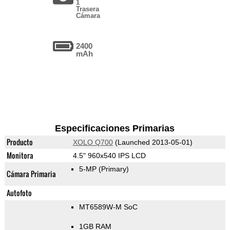
1
Trasera
Cámara
2400
mAh
Especificaciones Primarias
Producto
XOLO Q700
(Launched 2013-05-01)
Monitora
4.5" 960x540 IPS LCD
5-MP
(Primary)
Cámara Primaria
Autofoto
MT6589W-M SoC
1GB RAM