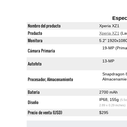
Espec
Nombre del producto
Xperia XZ1
Producto
Xperia XZ1
(La
Monitora
5.2" 1920x108
19-MP
(Prima
Cámara Primaria
13-MP
Autofoto
Snapdragon 
Procesador, Almacenamiento
Almacenamie
Bateria
2700 mAh
IP68, 155g
(5.5o
Diseño
2.89 x 0.29 inches)
Precio de venta (USD)
$295