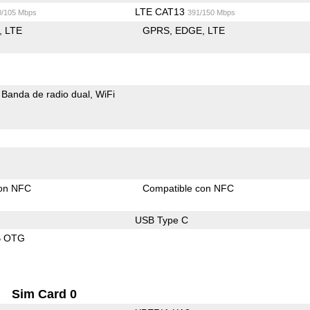
LTE CAT13
0/105 Mbps
391/150 Mbps
LTE
GPRS
EDGE
LTE
Banda de radio dual
WiFi
con NFC
Compatible con NFC
USB Type C
B OTG
Sim Card 0