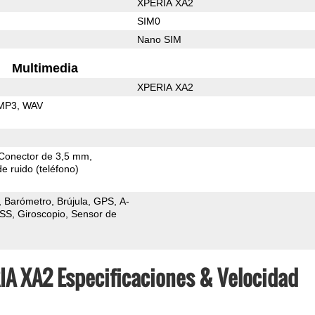
XPERIA XA2
SIM0
Nano SIM
Multimedia
XPERIA XA2
MP3
WAV
Conector de 3,5 mm
e ruido (teléfono)
Barómetro
Brújula
GPS
A-
SS
Giroscopio
Sensor de
IA XA2 Especificaciones & Velocidad