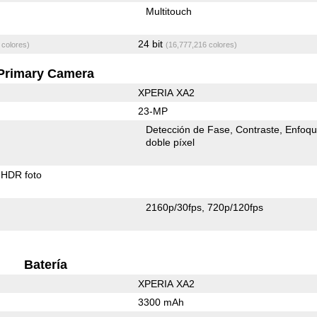
Multitouch
24 bit
 colores)
(16,777,216 colores)
Primary Camera
XPERIA XA2
23-MP
Detección de Fase
Contraste
Enfoqu
doble píxel
HDR foto
2160p/30fps
720p/120fps
Batería
XPERIA XA2
3300 mAh