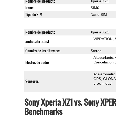
Nombre del producto
Xperia XZ1
Name
SIM0
Tipo de SIM
Nano SIM
Nombre del producto
Xperia XZ1
VIBRATION
audio_alerts_list
Canales de los altavoces
Stereo
Altoparlante
Efectos de audio
Cancelación d
Acelerómetro
GPS
GLONA
Sensores
proximidad
Sony Xperia XZ1 vs. Sony XPER
Benchmarks