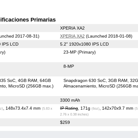
ificaciones Primarias
XPERIA XA2
unched 2017-08-31)
XPERIA XA2
(Launched 2018-01-08)
0 IPS LCD
5.2" 1920x1080 IPS LCD
ry)
23-MP
(Primary)
8-MP
835 SoC
4GB RAM
64GB
Snapdragon 630 SoC
3GB RAM
32
nto
MicroSD (256GB max.)
Almacenamiento
MicroSD (256GB ma
3300 mAh
, 148x73.4x7.4 mm
IP Rating
, 171g
, 142x70x9.7 mm
z)
(5.83 x
(6oz)
(5
2.76 x 0.38 inches)
$259