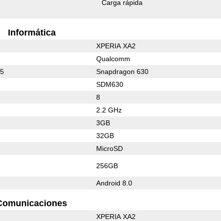
Carga rápida
Informática
XPERIA XA2
Qualcomm
35
Snapdragon 630
SDM630
8
2.2 GHz
3GB
32GB
MicroSD
256GB
Android 8.0
Comunicaciones
XPERIA XA2