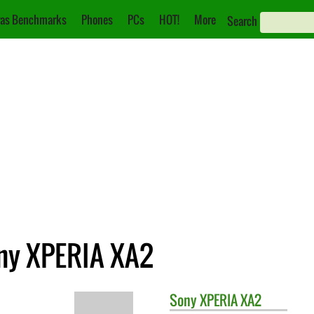
as Benchmarks
Phones
PCs
HOT!
More
Search
ony XPERIA XA2
Sony
XPERIA XA2