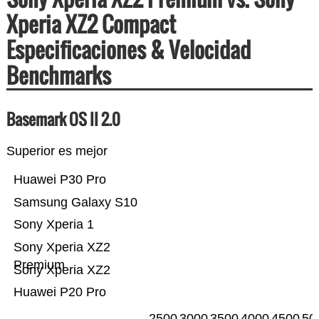
Xperia XZ2 Compact
Especificaciones & Velocidad
Benchmarks
Basemark OS II 2.0
Superior es mejor
Huawei P30 Pro
Samsung Galaxy S10
Sony Xperia 1
Sony Xperia XZ2
Premium
Sony Xperia XZ2
Huawei P20 Pro
2500
3000
3500
4000
4500
50