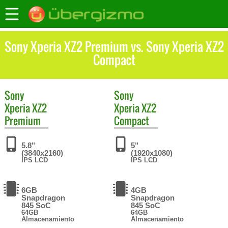
Sony Xperia XZ2 Premium vs. Sony Xperia XZ2
Compact
Sony
Sony
Xperia XZ2
Xperia XZ2
Premium
Compact
5.8"
5"
(3840x2160)
(1920x1080)
IPS LCD
IPS LCD
6GB
4GB
Snapdragon
Snapdragon
845 SoC
845 SoC
64GB
64GB
Almacenamiento
Almacenamiento