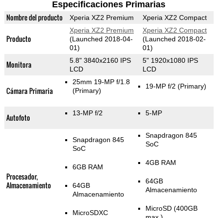
Especificaciones Primarias
Nombre del producto
Xperia XZ2 Premium
Xperia XZ2 Compact
Xperia XZ2 Premium
Xperia XZ2 Compact
Producto
(Launched 2018-04-
(Launched 2018-02-
01)
01)
5.8" 3840x2160 IPS
5" 1920x1080 IPS
Monitora
LCD
LCD
25mm 19-MP f/1.8
19-MP f/2
(Primary)
Cámara Primaria
(Primary)
13-MP f/2
5-MP
Autofoto
Snapdragon 845
Snapdragon 845
SoC
SoC
4GB RAM
6GB RAM
Procesador,
64GB
Almacenamiento
64GB
Almacenamiento
Almacenamiento
MicroSD (400GB
MicroSDXC
max.)