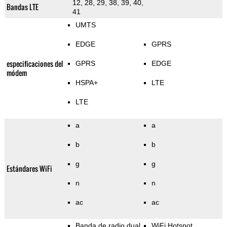
12, 28, 29, 38, 39, 40,
Bandas LTE
41
UMTS
EDGE
GPRS
especificaciones del
GPRS
EDGE
módem
HSPA+
LTE
LTE
a
a
b
b
g
g
Estándares WiFi
n
n
ac
ac
Banda de radio dual
WiFi Hotspot