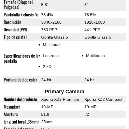
Tamaño (Diagonal,
5.8"
5"
Pulgadas)
Pantalalla / chasis %
73.4%
78.5%
Resolución
3840x2160
1920x1080
Densidad (PPI)
760 PPP
441 PPP
Tipo de cristal
Gorilla Glass 5
Gorilla Glass 5
Multitouch
Especificaciones de la
Lustroso
Multitouch
pantalla
2.5D
Profundidad de color
24 bit
24 bit
Primary Camera
Nombre del producto
Xperia XZ2 Premium
Xperia XZ2 Compact
Megapixel
19-MP
19-MP
Abertura
f/1.8
f/2
longitud focal (35mm)
25mm