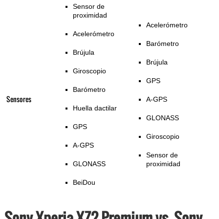
Sensor de
proximidad
Acelerómetro
Acelerómetro
Barómetro
Brújula
Brújula
Giroscopio
GPS
Barómetro
Sensores
A-GPS
Huella dactilar
GLONASS
GPS
Giroscopio
A-GPS
Sensor de
GLONASS
proximidad
BeiDou
Sony Xperia XZ2 Premium vs. Sony