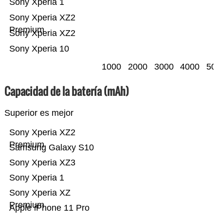
Sony Xperia 1
Sony Xperia XZ2
Premium
Sony Xperia XZ2
Sony Xperia 10
1000
2000
3000
4000
50
Capacidad de la batería (mAh)
Superior es mejor
Sony Xperia XZ2
Premium
Samsung Galaxy S10
Sony Xperia XZ3
Sony Xperia 1
Sony Xperia XZ
Premium
Apple iPhone 11 Pro