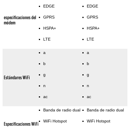
EDGE
EDGE
especificaciones del
GPRS
GPRS
módem
HSPA+
HSPA+
LTE
LTE
a
a
b
b
g
g
Estándares WiFi
n
n
ac
ac
Banda de radio dual
Banda de radio dual
WiFi Hotspot
WiFi Hotspot
Especificaciones WiFi