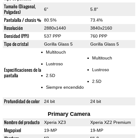
Tamaño (Diagonal,
6"
5.8"
Pulgadas)
Pantalalla / chasis %
80.5%
73.4%
Resolución
2880x1440
3840x2160
Densidad (PPI)
537 PPP
760 PPP
Tipo de cristal
Gorilla Glass 5
Gorilla Glass 5
Multitouch
Multitouch
Lustroso
Especificaciones de la
Lustroso
pantalla
2.5D
2.5D
Siempre encendido
Profundidad de color
24 bit
24 bit
Primary Camera
Nombre del producto
Xperia XZ3
Xperia XZ2 Premium
Megapixel
19-MP
19-MP