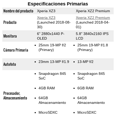
Especificaciones Primarias
Nombre del producto
Xperia XZ3
Xperia XZ2 Premium
Xperia XZ3
Xperia XZ2 Premium
Producto
(Launched 2018-08-
(Launched 2018-04-
30)
01)
6" 2880x1440 P-
5.8" 3840x2160 IPS
Monitora
OLED
LCD
25mm 19-MP f/2
25mm 19-MP f/1.8
Cámara Primaria
(Primary)
(Primary)
23mm 13-MP f/1.9
13-MP f/2
Autofoto
Snapdragon 845
Snapdragon 845
SoC
SoC
4GB RAM
6GB RAM
Procesador,
Almacenamiento
64GB
64GB
Almacenamiento
Almacenamiento
MicroSDXC
MicroSDXC