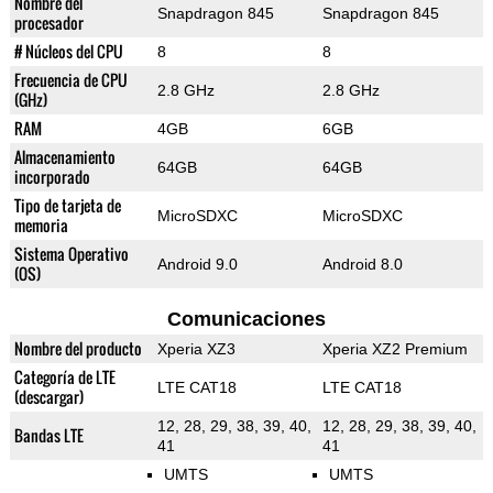
Nombre del
Snapdragon 845
Snapdragon 845
procesador
# Núcleos del CPU
8
8
Frecuencia de CPU
2.8 GHz
2.8 GHz
(GHz)
RAM
4GB
6GB
Almacenamiento
64GB
64GB
incorporado
Tipo de tarjeta de
MicroSDXC
MicroSDXC
memoria
Sistema Operativo
Android 9.0
Android 8.0
(OS)
Comunicaciones
Nombre del producto
Xperia XZ3
Xperia XZ2 Premium
Categoría de LTE
LTE CAT18
LTE CAT18
(descargar)
12, 28, 29, 38, 39, 40,
12, 28, 29, 38, 39, 40,
Bandas LTE
41
41
UMTS
UMTS