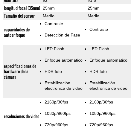
Abertura
f/2
f/1.8
longitud focal (35mm)
25mm
25mm
Tamaño del sensor
Medio
Medio
Contraste
capacidades de
Contraste
autoenfoque
Detección de Fase
LED Flash
LED Flash
Enfoque automático
Enfoque automático
especificaciones de
hardware de la
HDR foto
HDR foto
cámara
Estabilización
Estabilización
electrónica de video
electrónica de video
2160p/30fps
2160p/30fps
1080p/960fps
1080p/960fps
resoluciones de video
720p/960fps
720p/960fps