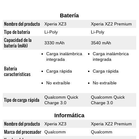
Batería
Nombre del producto
Xperia XZ3
Xperia XZ2 Premium
Tipo de batería
Li-Poly
Li-Poly
Capacidad de la
3330 mAh
3540 mAh
batería (mAh)
Carga inalámbrica
Carga inalámbrica
integrada
integrada
Batería
Carga rápida
Carga rápida
características
No extraíble
No extraíble
Qualcomm Quick
Qualcomm Quick
Tipo de carga rápida
Charge 3.0
Charge 3.0
Informática
Nombre del producto
Xperia XZ3
Xperia XZ2 Premium
Marca del procesador
Qualcomm
Qualcomm