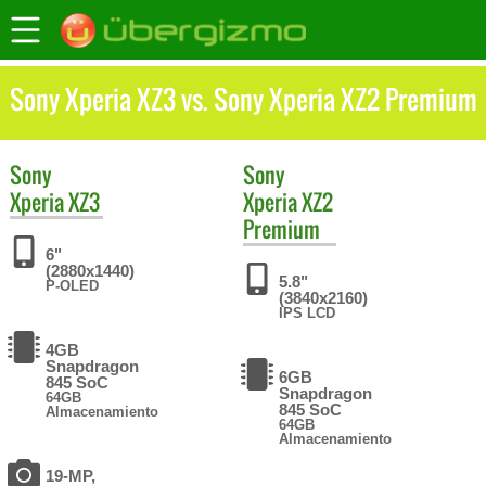
Sony Xperia XZ3 vs. Sony Xperia XZ2 Premium
Sony
Sony
Xperia XZ3
Xperia XZ2
Premium
6"
(2880x1440)
5.8"
P-OLED
(3840x2160)
IPS LCD
4GB
Snapdragon
6GB
845 SoC
Snapdragon
64GB
845 SoC
Almacenamiento
64GB
Almacenamiento
19-MP,