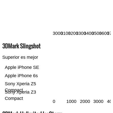
3000
3100
3200
3300
3400
3500
3600
37
3DMark Slingshot
Superior es mejor
Apple iPhone SE
Apple iPhone 6s
Sony Xperia Z5
Compact
Sony Xperia Z3
Compact
0
1000
2000
3000
40