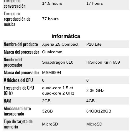
Tiempo de
14.5 hours
17 hours
conversación
Tiempo en
reproducción de
77 hours
música
Informática
Nombre del producto
Xperia Z5 Compact
P20 Lite
Marca del procesador
Qualcomm
Nombre del
Snapdragon 810
HiSilicon Kirin 659
procesador
Marca del procesador
MSM8994
# Núcleos del CPU
8
8
Frecuencia de CPU
quad-core 1.5 et
2.36 GHz
(GHz)
quad-core 2 GHz
RAM
2GB
4GB
Almacenamiento
32GB
64GB/128GB
incorporado
Tipo de tarjeta de
MicroSD
MicroSD
memoria