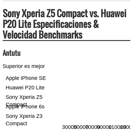
Sony Xperia Z5 Compact vs. Huawei
P20 Lite Especificaciones &
Velocidad Benchmarks
Antutu
Superior es mejor
Apple iPhone SE
Huawei P20 Lite
Sony Xperia Z5
Compact
Apple iPhone 6s
Sony Xperia Z3
Compact
30000
50000
70000
90000
110000
1300