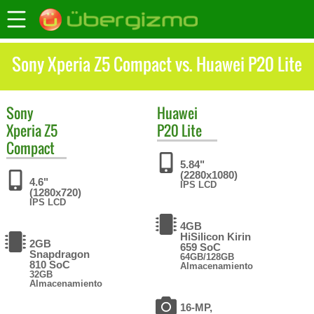
Sony Xperia Z5 Compact vs. Huawei P20 Lite
Sony
Huawei
Xperia Z5
P20 Lite
Compact
5.84"
(2280x1080)
4.6"
IPS LCD
(1280x720)
IPS LCD
4GB
HiSilicon Kirin
2GB
659 SoC
Snapdragon
64GB/128GB
810 SoC
Almacenamiento
32GB
Almacenamiento
16-MP,