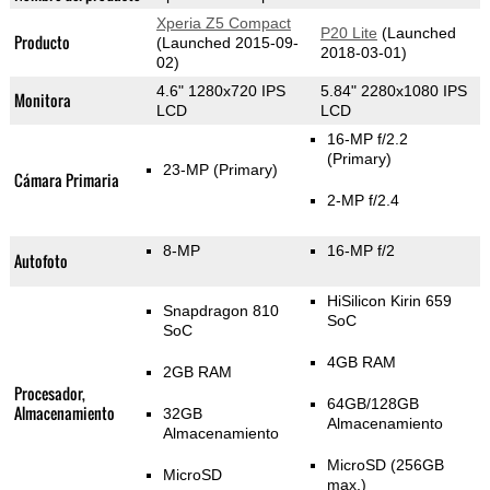
Xperia Z5 Compact
P20 Lite
(Launched
Producto
(Launched 2015-09-
2018-03-01)
02)
4.6" 1280x720 IPS
5.84" 2280x1080 IPS
Monitora
LCD
LCD
16-MP f/2.2
(Primary)
23-MP
(Primary)
Cámara Primaria
2-MP f/2.4
8-MP
16-MP f/2
Autofoto
HiSilicon Kirin 659
Snapdragon 810
SoC
SoC
4GB RAM
2GB RAM
Procesador,
64GB/128GB
Almacenamiento
32GB
Almacenamiento
Almacenamiento
MicroSD (256GB
MicroSD
max.)