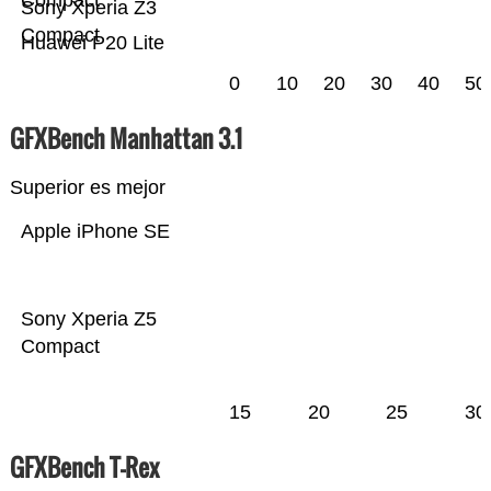
Compact
Sony Xperia Z3
Compact
Huawei P20 Lite
0
10
20
30
40
50
GFXBench Manhattan 3.1
Superior es mejor
Apple iPhone SE
Sony Xperia Z5
Compact
15
20
25
30
GFXBench T-Rex