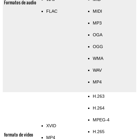
Formatos de audio
FLAC
MIDI
MP3
OGA
OGG
WMA
WAV
MP4
H.263
H.264
MPEG-4
XVID
H.265
formato de video
MP4