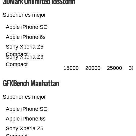
3DMark Unlimited IceStorm
Superior es mejor
Apple iPhone SE
Apple iPhone 6s
Sony Xperia Z5
Compact
Sony Xperia Z3
Compact
15000
20000
25000
30
GFXBench Manhattan
Superior es mejor
Apple iPhone SE
Apple iPhone 6s
Sony Xperia Z5