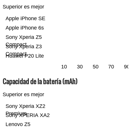
Superior es mejor
Apple iPhone SE
Apple iPhone 6s
Sony Xperia Z5
Compact
Sony Xperia Z3
Compact
Huawei P20 Lite
10
30
50
70
90
Capacidad de la batería (mAh)
Superior es mejor
Sony Xperia XZ2
Premium
Sony XPERIA XA2
Lenovo Z5