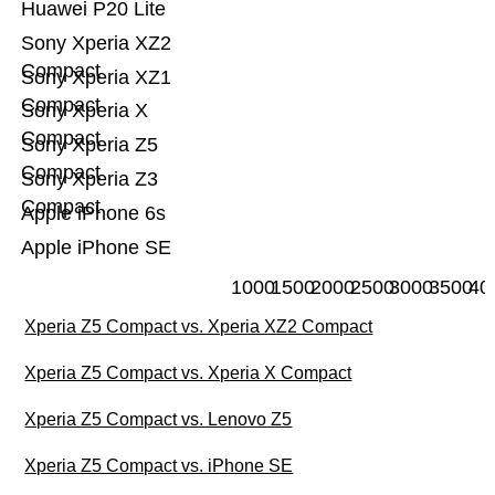
Huawei P20 Lite
Sony Xperia XZ2
Compact
Sony Xperia XZ1
Compact
Sony Xperia X
Compact
Sony Xperia Z5
Compact
Sony Xperia Z3
Compact
Apple iPhone 6s
Apple iPhone SE
1000
1500
2000
2500
3000
3500
40
Xperia Z5 Compact vs. Xperia XZ2 Compact
Xperia Z5 Compact vs. Xperia X Compact
Xperia Z5 Compact vs. Lenovo Z5
Xperia Z5 Compact vs. iPhone SE