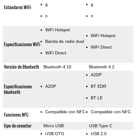
g
g
Estándares WiFi
n
n
WiFi Hotspot
WiFi Hotspot
Banda de radio dual
Especificaciones WiFi
WiFi Direct
WiFi Direct
Versión de Bluetooth
Bluetooth 4.10
Bluetooth 4.2
A2DP
Especificaciones
A2DP
BT EDR
bluetooth
BT LE
Compatible con NFC
Compatible con NFC
Funciones NFC
tipo de conector
Micro USB
USB Type C
USB OTG
USB 2.0