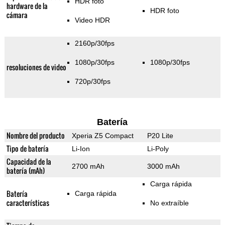
HDR foto
hardware de la
HDR foto
cámara
Video HDR
2160p/30fps
1080p/30fps
1080p/30fps
resoluciones de video
720p/30fps
Batería
Nombre del producto
Xperia Z5 Compact
P20 Lite
Tipo de batería
Li-Ion
Li-Poly
Capacidad de la
2700 mAh
3000 mAh
batería (mAh)
Carga rápida
Batería
Carga rápida
características
No extraíble