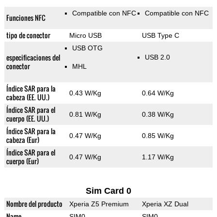
Compatible con NFC
Compatible con NFC
Funciones NFC
tipo de conector
Micro USB
USB Type C
USB OTG
especificaciones del
USB 2.0
conector
MHL
Índice SAR para la
0.43 W/Kg
0.64 W/Kg
cabeza (EE. UU.)
Índice SAR para el
0.81 W/Kg
0.38 W/Kg
cuerpo (EE. UU.)
Índice SAR para la
0.47 W/Kg
0.85 W/Kg
cabeza (Eur)
Índice SAR para el
0.47 W/Kg
1.17 W/Kg
cuerpo (Eur)
Sim Card 0
Nombre del producto
Xperia Z5 Premium
Xperia XZ Dual
Name
SIM0
SIM0