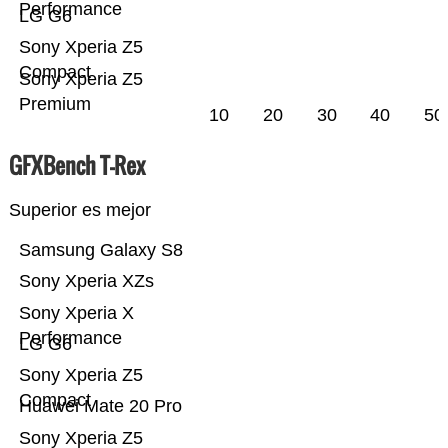
Performance
LG G6
Sony Xperia Z5
Compact
Sony Xperia Z5
Premium
10
20
30
40
50
GFXBench T-Rex
Superior es mejor
Samsung Galaxy S8
Sony Xperia XZs
Sony Xperia X
Performance
LG G6
Sony Xperia Z5
Compact
Huawei Mate 20 Pro
Sony Xperia Z5