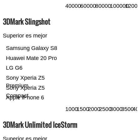
40000
60000
80000
100000
1200
3DMark Slingshot
Superior es mejor
Samsung Galaxy S8
Huawei Mate 20 Pro
LG G6
Sony Xperia Z5
Premium
Sony Xperia Z5
Compact
Apple iPhone 6
1000
1500
2000
2500
3000
3500
40
3DMark Unlimited IceStorm
Superior es mejor