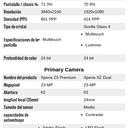
Pantalalla / chasis %
71.3%
70.9%
Resolución
3840x2160
1920x1080
Densidad (PPI)
801 PPP
424 PPP
Tipo de cristal
Gorilla Glass 4
Multitouch
Especificaciones de la
Multitouch
pantalla
Lustroso
Profundidad de color
24 bit
24 bit
Primary Camera
Nombre del producto
Xperia Z5 Premium
Xperia XZ Dual
Megapixel
23-MP
23-MP
Abertura
f/2
f/2
longitud focal (35mm)
24mm
Tamaño del sensor
Medio
capacidades de
Contraste
autoenfoque
Adobe Flash
LED Flash