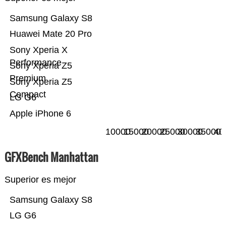
Samsung Galaxy S8
Huawei Mate 20 Pro
Sony Xperia X
Performance
Sony Xperia Z5
Premium
Sony Xperia Z5
Compact
LG G6
Apple iPhone 6
10000
15000
20000
25000
30000
35000
40
GFXBench Manhattan
Superior es mejor
Samsung Galaxy S8
LG G6