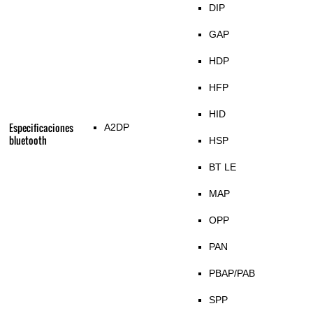
DIP
GAP
HDP
HFP
HID
Especificaciones
A2DP
bluetooth
HSP
BT LE
MAP
OPP
PAN
PBAP/PAB
SPP