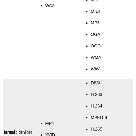
WAV
MIDI
MP3
OGA
OGG
WMA
WAV
DIVX
H.263
H.264
MPEG-4
MP4
H.265
formato de video
XVID