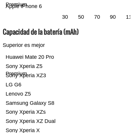
Premium
Apple iPhone 6
30
50
70
90
11
Capacidad de la batería (mAh)
Superior es mejor
Huawei Mate 20 Pro
Sony Xperia Z5
Premium
Sony Xperia XZ3
LG G6
Lenovo Z5
Samsung Galaxy S8
Sony Xperia XZs
Sony Xperia XZ Dual
Sony Xperia X