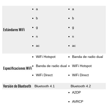
a
a
b
b
g
g
Estándares WiFi
n
n
ac
ac
WiFi Hotspot
Banda de radio dual
Banda de radio dual
WiFi Hotspot
Especificaciones WiFi
WiFi Direct
WiFi Direct
Versión de Bluetooth
Bluetooth 4.1
Bluetooth 4.2
A2DP
AVRCP