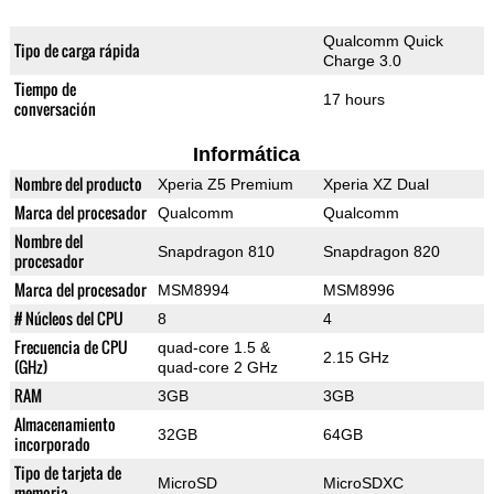
Qualcomm Quick
Tipo de carga rápida
Charge 3.0
Tiempo de
17 hours
conversación
Informática
Nombre del producto
Xperia Z5 Premium
Xperia XZ Dual
Marca del procesador
Qualcomm
Qualcomm
Nombre del
Snapdragon 810
Snapdragon 820
procesador
Marca del procesador
MSM8994
MSM8996
# Núcleos del CPU
8
4
Frecuencia de CPU
quad-core 1.5 &
2.15 GHz
(GHz)
quad-core 2 GHz
RAM
3GB
3GB
Almacenamiento
32GB
64GB
incorporado
Tipo de tarjeta de
MicroSD
MicroSDXC
memoria