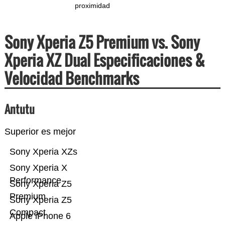
proximidad
Sony Xperia Z5 Premium vs. Sony
Xperia XZ Dual Especificaciones &
Velocidad Benchmarks
Antutu
Superior es mejor
Sony Xperia XZs
Sony Xperia X
Performance
Sony Xperia Z5
Premium
Sony Xperia Z5
Compact
Apple iPhone 6