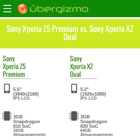
Sony Xperia Z5 Premium vs. Sony Xperia XZ
Dual
Sony
Sony
Xperia Z5
Xperia XZ
Premium
Dual
5.5"
5.2"
(3840x2160)
(1920x1080)
IPS LCD
IPS LCD
3GB
3GB
Snapdragon
Snapdragon
810 SoC
820 SoC
32GB
64GB
Almacenamiento
Almacenamiento