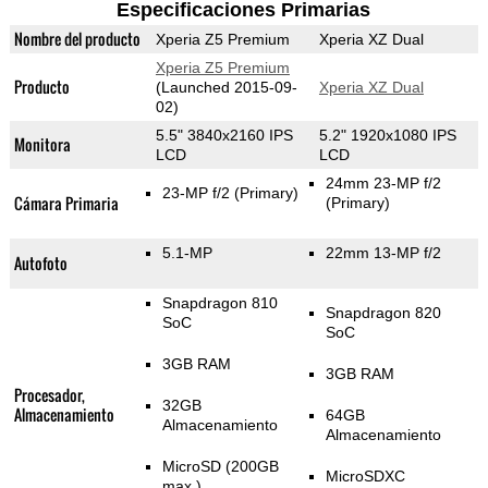
Especificaciones Primarias
Nombre del producto
Xperia Z5 Premium
Xperia XZ Dual
Xperia Z5 Premium
Producto
(Launched 2015-09-
Xperia XZ Dual
02)
5.5" 3840x2160 IPS
5.2" 1920x1080 IPS
Monitora
LCD
LCD
24mm 23-MP f/2
23-MP f/2
(Primary)
Cámara Primaria
(Primary)
5.1-MP
22mm 13-MP f/2
Autofoto
Snapdragon 810
Snapdragon 820
SoC
SoC
3GB RAM
3GB RAM
Procesador,
32GB
Almacenamiento
64GB
Almacenamiento
Almacenamiento
MicroSD (200GB
MicroSDXC
max.)