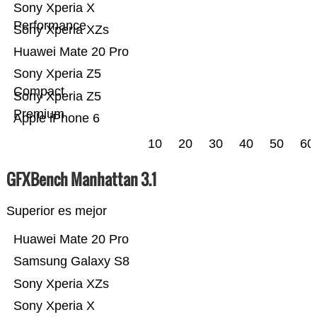
Sony Xperia X
Performance
Sony Xperia XZs
Huawei Mate 20 Pro
Sony Xperia Z5
Compact
Sony Xperia Z5
Premium
Apple iPhone 6
10
20
30
40
50
60
GFXBench Manhattan 3.1
Superior es mejor
Huawei Mate 20 Pro
Samsung Galaxy S8
Sony Xperia XZs
Sony Xperia X