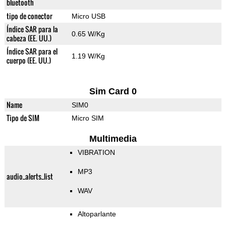
bluetooth
tipo de conector
Micro USB
Índice SAR para la
0.65 W/Kg
cabeza (EE. UU.)
Índice SAR para el
1.19 W/Kg
cuerpo (EE. UU.)
Sim Card 0
Name
SIM0
Tipo de SIM
Micro SIM
Multimedia
VIBRATION
MP3
audio_alerts_list
WAV
Altoparlante