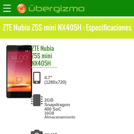
ZTE Nubia Z5S mini NX405H : Especificaciones
ZTE
Nubia
Z5S mini
NX405H
4.7"
(1280x720)
2GB
Snapdragon
400 SoC
16GB
Almacenamiento