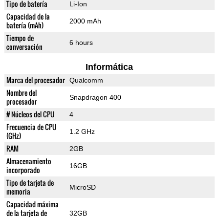
Tipo de batería
Li-Ion
Capacidad de la
2000 mAh
batería (mAh)
Tiempo de
6 hours
conversación
Informática
Marca del procesador
Qualcomm
Nombre del
Snapdragon 400
procesador
# Núcleos del CPU
4
Frecuencia de CPU
1.2 GHz
(GHz)
RAM
2GB
Almacenamiento
16GB
incorporado
Tipo de tarjeta de
MicroSD
memoria
Capacidad máxima
de la tarjeta de
32GB