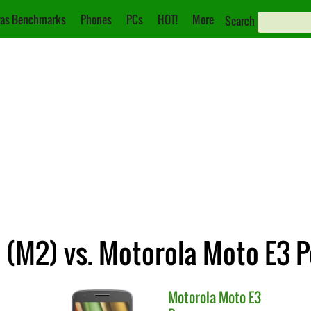
as Benchmarks
Phones
PCs
HOT!
More
Search
(M2) vs. Motorola Moto E3 
Motorola
Moto E3