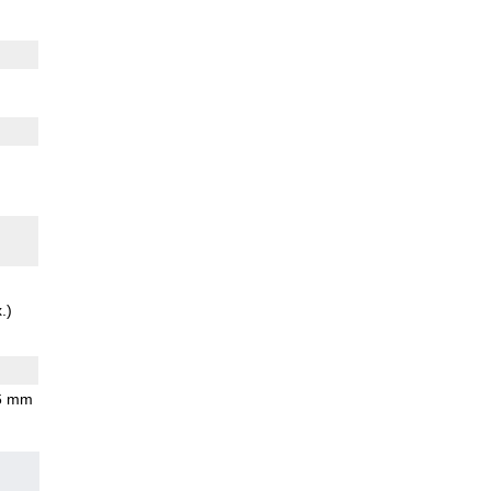
.)
.6 mm