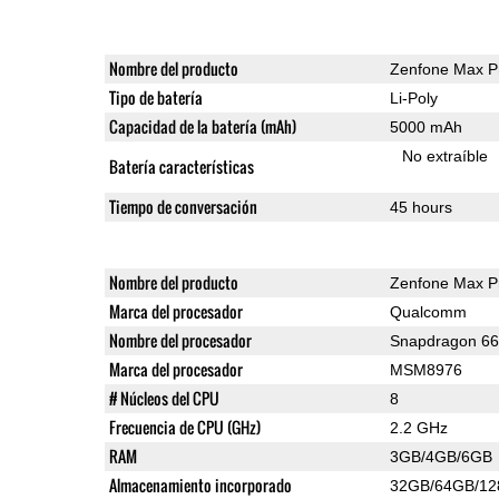
Nombre del producto
Zenfone Max P
Tipo de batería
Li-Poly
Capacidad de la batería (mAh)
5000 mAh
No extraíble
Batería características
Tiempo de conversación
45 hours
Nombre del producto
Zenfone Max P
Marca del procesador
Qualcomm
Nombre del procesador
Snapdragon 6
Marca del procesador
MSM8976
# Núcleos del CPU
8
Frecuencia de CPU (GHz)
2.2 GHz
RAM
3GB/4GB/6GB
Almacenamiento incorporado
32GB/64GB/1