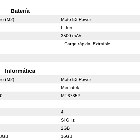
Batería
ro (M2)
Moto E3 Power
Li-Ion
3500 mAh
Carga rápida
Extraíble
Informática
ro (M2)
Moto E3 Power
Mediatek
60
MT6735P
4
Si GHz
2GB
28GB
16GB