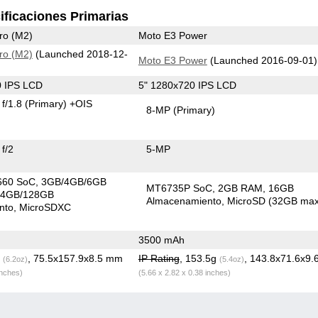
ificaciones Primarias
ro (M2)
Moto E3 Power
ro (M2)
(Launched 2018-12-
Moto E3 Power
(Launched 2016-09-01)
0 IPS LCD
5" 1280x720 IPS LCD
f/1.8
(Primary)
+OIS
8-MP
(Primary)
f/2
5-MP
660 SoC
3GB/4GB/6GB
MT6735P SoC
2GB RAM
16GB
64GB/128GB
Almacenamiento
MicroSD (32GB max
nto
MicroSDXC
3500 mAh
g
, 75.5x157.9x8.5 mm
IP Rating
, 153.5g
, 143.8x71.6x9
(6.2oz)
(5.4oz)
inches)
(5.66 x 2.82 x 0.38 inches)