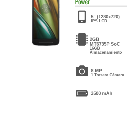
Power
5" (1280x720)
IPS LCD
2GB
MT6735P SoC
16GB
Almacenamiento
8-MP
1 Trasera Cámara
3500 mAh