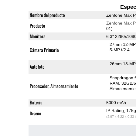
Espec
Nombre del producto
Zenfone Max P
Zenfone Max P
Producto
01)
Monitora
6.3" 2280x108
27mm 12-MP 
Cámara Primaria
5-MP f/2.4
26mm 13-MP 
Autofoto
Snapdragon 
RAM
32GB/
Procesador, Almacenamiento
Almacenamie
Bateria
5000 mAh
IP Rating
, 175
Diseño
(2.97 x 6.22 x 0.33 