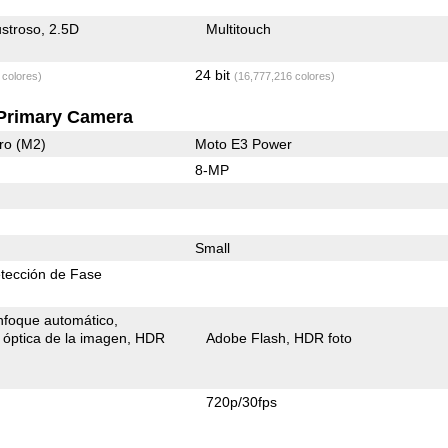
stroso
2.5D
Multitouch
24 bit
 colores)
(16,777,216 colores)
Primary Camera
ro (M2)
Moto E3 Power
8-MP
Small
tección de Fase
nfoque automático
n óptica de la imagen
HDR
Adobe Flash
HDR foto
720p/30fps