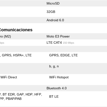
MicroSD
32GB
Android 6.0
Comunicaciones
ro (M2)
Moto E3 Power
LTE CAT4
bps
150 Mbps
E
GPRS
HSPA+
LTE
GPRS
EDGE
LTE
b
g
n
WiFi Direct
WiFi Hotspot
Bluetooth 4.0
P
BT EDR
GAP
HDP
HFP
BT LE
PP
PBAP/PAB