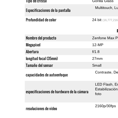
Tipo de cristal
Gorilla Glass
Multitouch
Lu
Especificaciones de la pantalla
Profundidad de color
24 bit
(16,777,216
Nombre del producto
Zenfone Max P
Megapixel
12-MP
Abertura
f/1.8
longitud focal (35mm)
27mm
Tamaño del sensor
Small
Contraste
De
capacidades de autoenfoque
LED Flash
E
Estabilizació
especificaciones de hardware de la cámara
foto
2160p/30fps
resoluciones de video