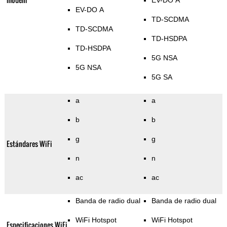
EV-DO A
EV-DO A
TD-SCDMA
TD-SCDMA
TD-HSDPA
TD-HSDPA
5G NSA
5G NSA
5G SA
a
a
b
b
g
g
Estándares WiFi
n
n
ac
ac
Banda de radio dual
Banda de radio dual
WiFi Hotspot
WiFi Hotspot
Especificaciones WiFi