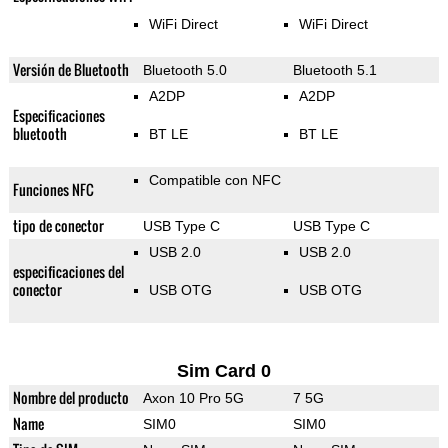
WiFi Direct
WiFi Direct
Versión de Bluetooth
Bluetooth 5.0
Bluetooth 5.1
A2DP
A2DP
Especificaciones
bluetooth
BT LE
BT LE
Compatible con NFC
Funciones NFC
tipo de conector
USB Type C
USB Type C
USB 2.0
USB 2.0
especificaciones del
conector
USB OTG
USB OTG
Sim Card 0
Nombre del producto
Axon 10 Pro 5G
7 5G
Name
SIM0
SIM0