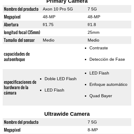
Primary Camera
Nombre del producto
Axon 10 Pro 5G
7 5G
Megapixel
48-MP
48-MP
Abertura
f/1.75
f/1.8
longitud focal (35mm)
25mm
Tamaño del sensor
Medio
Medio
Contraste
capacidades de
autoenfoque
Detección de Fase
LED Flash
Doble LED Flash
especificaciones de
Enfoque automático
hardware de la
LED Flash
cámara
Quad Bayer
Ultrawide Camera
Nombre del producto
7 5G
Megapixel
8-MP