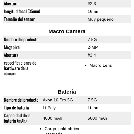
Abertura
f/2.3
longitud focal (35mm)
16mm
Tamaño del sensor
Muy pequeño
Macro Camera
Nombre del producto
7 5G
Megapixel
2-MP
Abertura
f/2.4
especificaciones de
Macro Lens
hardware de la
cámara
Batería
Nombre del producto
Axon 10 Pro 5G
7 5G
Tipo de batería
Li-Poly
Li-Ion
Capacidad de la
4000 mAh
5000 mAh
batería (mAh)
Carga inalámbrica