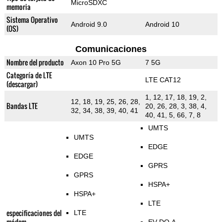
MicroSDXC
memoria
Sistema Operativo
Android 9.0
Android 10
(OS)
Comunicaciones
Nombre del producto
Axon 10 Pro 5G
7 5G
Categoría de LTE
LTE CAT12
(descargar)
1, 12, 17, 18, 19, 2,
12, 18, 19, 25, 26, 28,
Bandas LTE
20, 26, 28, 3, 38, 4,
32, 34, 38, 39, 40, 41
40, 41, 5, 66, 7, 8
UMTS
UMTS
EDGE
EDGE
GPRS
GPRS
HSPA+
HSPA+
LTE
especificaciones del
LTE
módem