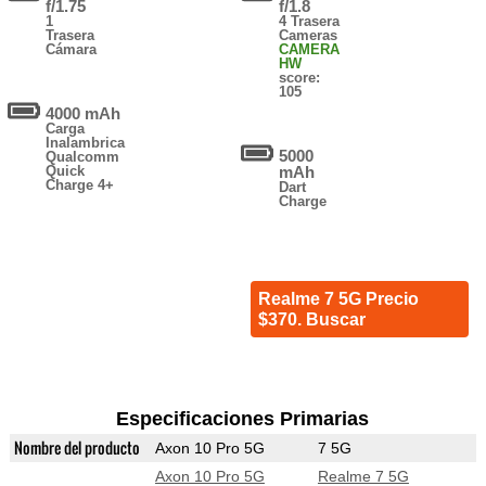
f/1.75
f/1.8
1
4 Trasera
Trasera
Cameras
Cámara
CAMERA
HW
score:
105
4000 mAh
Carga
Inalambrica
5000
Qualcomm
Quick
mAh
Charge 4+
Dart
Charge
Realme 7 5G Precio
$370. Buscar
Especificaciones Primarias
Nombre del producto
Axon 10 Pro 5G
7 5G
Axon 10 Pro 5G
Realme 7 5G