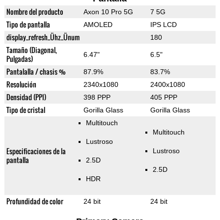
Nombre del producto
Axon 10 Pro 5G
7 5G
Tipo de pantalla
AMOLED
IPS LCD
display_refresh_Ühz_Ünum
180
Tamaño (Diagonal,
6.47"
6.5"
Pulgadas)
Pantalalla / chasis %
87.9%
83.7%
Resolución
2340x1080
2400x1080
Densidad (PPI)
398 PPP
405 PPP
Tipo de cristal
Gorilla Glass
Gorilla Glass
Multitouch
Multitouch
Lustroso
Especificaciones de la
Lustroso
pantalla
2.5D
2.5D
HDR
Profundidad de color
24 bit
24 bit