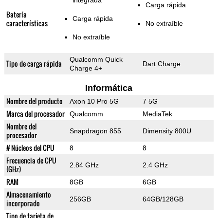
integrada
Carga rápida
Batería
Carga rápida
características
No extraíble
No extraíble
Qualcomm Quick
Tipo de carga rápida
Dart Charge
Charge 4+
Informática
Nombre del producto
Axon 10 Pro 5G
7 5G
Marca del procesador
Qualcomm
MediaTek
Nombre del
Snapdragon 855
Dimensity 800U
procesador
# Núcleos del CPU
8
8
Frecuencia de CPU
2.84 GHz
2.4 GHz
(GHz)
RAM
8GB
6GB
Almacenamiento
256GB
64GB/128GB
incorporado
Tipo de tarjeta de