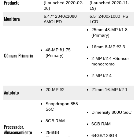
Producto
(Launched 2020-02-
(Launched 2020-11-
06)
19)
6.47" 2340x1080
6.5" 2400x1080 IPS
Monitora
AMOLED
LCD
25mm 48-MP f/1.8
(Primary)
16mm 8-MP f/2.3
48-MP f/1.75
Cámara Primaria
(Primary)
2-MP f/2.4
+Sensor
monocromo
2-MP f/2.4
20-MP f/2
21mm 16-MP f/2.1
Autofoto
Snapdragon 855
SoC
Dimensity 800U SoC
8GB RAM
6GB RAM
Procesador,
Almacenamiento
256GB
64GB/128GB