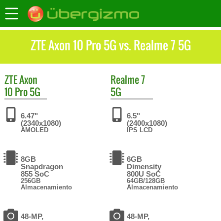
ZTE Axon 10 Pro 5G vs. Realme 7 5G
ZTE
Axon
Realme
7
10 Pro 5G
5G
6.47"
6.5"
(2340x1080)
(2400x1080)
AMOLED
IPS LCD
8GB
6GB
Snapdragon
Dimensity
855 SoC
800U SoC
256GB
64GB/128GB
Almacenamiento
Almacenamiento
48-MP,
48-MP,