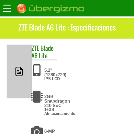
ZTE Blade A6 Lite : Especificaciones
ZTE
Blade
A6 Lite
5.2"
(1280x720)
IPS LCD
2GB
Snapdragon
210 SoC
16GB
Almacenamiento
8-MP