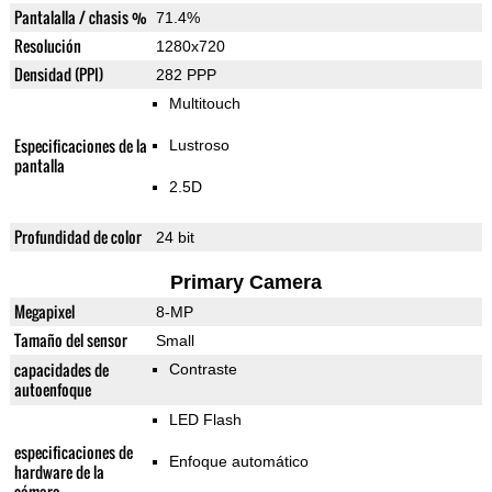
Pantalalla / chasis %
71.4%
Resolución
1280x720
Densidad (PPI)
282 PPP
Multitouch
Especificaciones de la
Lustroso
pantalla
2.5D
Profundidad de color
24 bit
Primary Camera
Megapixel
8-MP
Tamaño del sensor
Small
capacidades de
Contraste
autoenfoque
LED Flash
especificaciones de
Enfoque automático
hardware de la
cámara