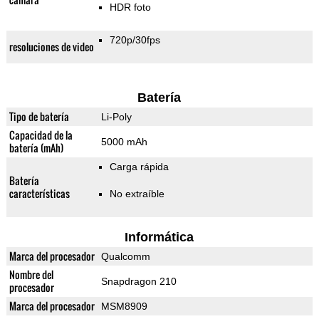
HDR foto
720p/30fps
resoluciones de video
Batería
Tipo de batería
Li-Poly
Capacidad de la
5000 mAh
batería (mAh)
Carga rápida
Batería
características
No extraíble
Informática
Marca del procesador
Qualcomm
Nombre del
Snapdragon 210
procesador
Marca del procesador
MSM8909