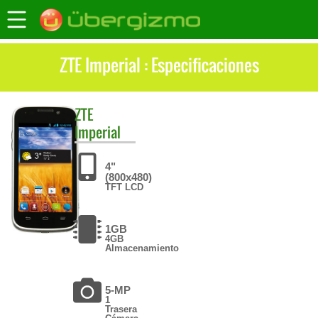
ZTE Imperial : Especificaciones
ZTE
Imperial
4"
(800x480)
TFT LCD
1GB
4GB
Almacenamiento
5-MP
1
Trasera