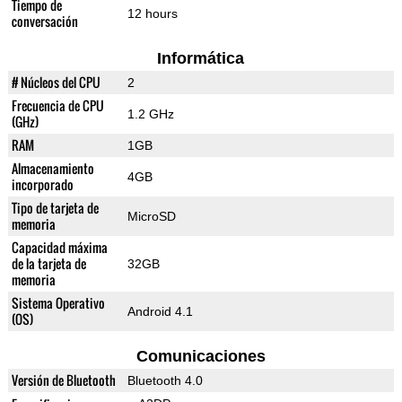
Tiempo de
12 hours
conversación
Informática
# Núcleos del CPU
2
Frecuencia de CPU
1.2 GHz
(GHz)
RAM
1GB
Almacenamiento
4GB
incorporado
Tipo de tarjeta de
MicroSD
memoria
Capacidad máxima
de la tarjeta de
32GB
memoria
Sistema Operativo
Android 4.1
(OS)
Comunicaciones
Versión de Bluetooth
Bluetooth 4.0