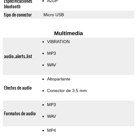
Especificaciones
A2DP
bluetooth
tipo de conector
Micro USB
Multimedia
VIBRATION
MP3
audio_alerts_list
WAV
Altoparlante
Efectos de audio
Conector de 3,5 mm
MP3
Formatos de audio
WAV
MP4