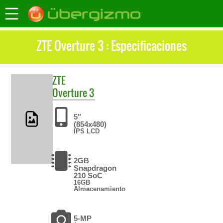
ZTE Overture 3 : Especificaciones
ZTE
Overture 3
5"
(854x480)
IPS LCD
2GB
Snapdragon
210 SoC
16GB
Almacenamiento
5-MP