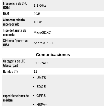
Frecuencia de CPU
1.1 GHz
(GHz)
RAM
2GB
Almacenamiento
16GB
incorporado
Tipo de tarjeta de
MicroSDXC
memoria
Sistema Operativo
Android 7.1.1
(OS)
Comunicaciones
Categoría de LTE
LTE CAT4
(descargar)
Bandas LTE
12
UMTS
EDGE
especificaciones del
GPRS
módem
HSPA+