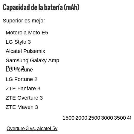
Capacidad de la batería (mAh)
Superior es mejor
Motorola Moto E5
LG Stylo 3
Alcatel Pulsemix
Samsung Galaxy Amp
Prime 2
LG Fortune
LG Fortune 2
ZTE Fanfare 3
ZTE Overture 3
ZTE Maven 3
1500
2000
2500
3000
3500
40
Overture 3 vs. alcatel 5v