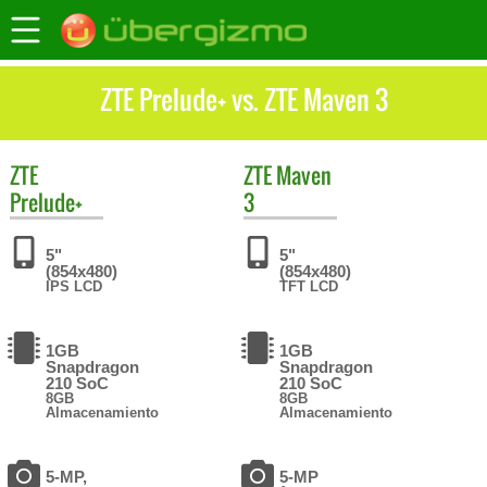
ZTE Prelude+ vs. ZTE Maven 3
ZTE
ZTE
Maven
Prelude+
3
5"
5"
(854x480)
(854x480)
IPS LCD
TFT LCD
1GB
1GB
Snapdragon
Snapdragon
210 SoC
210 SoC
8GB
8GB
Almacenamiento
Almacenamiento
5-MP,
5-MP