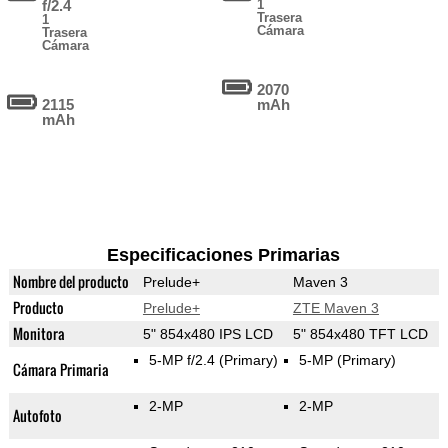
f/2.4
1
Trasera
1
Cámara
Trasera
Cámara
2070
2115
mAh
mAh
Especificaciones Primarias
Nombre del producto
Prelude+
Maven 3
Producto
Prelude+
ZTE Maven 3
Monitora
5" 854x480 IPS LCD
5" 854x480 TFT LCD
5-MP f/2.4
(Primary)
5-MP
(Primary)
Cámara Primaria
2-MP
2-MP
Autofoto