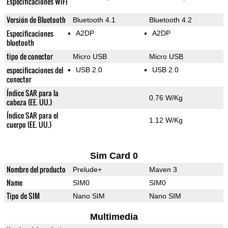
Especificaciones WiFi
Versión de Bluetooth
Bluetooth 4.1
Bluetooth 4.2
Especificaciones
A2DP
A2DP
bluetooth
tipo de conector
Micro USB
Micro USB
especificaciones del
USB 2.0
USB 2.0
conector
Índice SAR para la
0.76 W/Kg
cabeza (EE. UU.)
Índice SAR para el
1.12 W/Kg
cuerpo (EE. UU.)
Sim Card 0
Nombre del producto
Prelude+
Maven 3
Name
SIM0
SIM0
Tipo de SIM
Nano SIM
Nano SIM
Multimedia