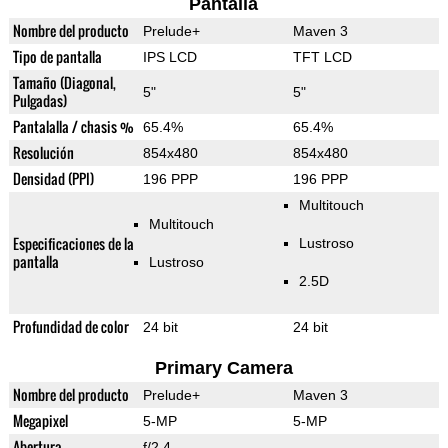
Pantalla
Nombre del producto
Prelude+
Maven 3
Tipo de pantalla
IPS LCD
TFT LCD
Tamaño (Diagonal,
5"
5"
Pulgadas)
Pantalalla / chasis %
65.4%
65.4%
Resolución
854x480
854x480
Densidad (PPI)
196 PPP
196 PPP
Multitouch
Multitouch
Especificaciones de la
Lustroso
pantalla
Lustroso
2.5D
Profundidad de color
24 bit
24 bit
Primary Camera
Nombre del producto
Prelude+
Maven 3
Megapixel
5-MP
5-MP
Abertura
f/2.4