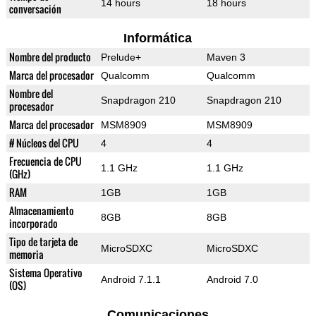
14 hours
18 hours
conversación
Informática
Nombre del producto
Prelude+
Maven 3
Marca del procesador
Qualcomm
Qualcomm
Nombre del
Snapdragon 210
Snapdragon 210
procesador
Marca del procesador
MSM8909
MSM8909
# Núcleos del CPU
4
4
Frecuencia de CPU
1.1 GHz
1.1 GHz
(GHz)
RAM
1GB
1GB
Almacenamiento
8GB
8GB
incorporado
Tipo de tarjeta de
MicroSDXC
MicroSDXC
memoria
Sistema Operativo
Android 7.1.1
Android 7.0
(OS)
Comunicaciones