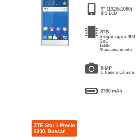
5" (1920x1080)
IPS LCD
2GB
Snapdragon 400
SoC
16GB
Almacenamiento
8-MP
1 Trasera Cámara
2300 mAh
ZTE Star 1 Precio
$200. Buscar