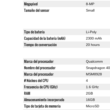
Megapixel
8-MP
Tamaño del sensor
Small
Tipo de batería
Li-Poly
Capacidad de la batería (mAh)
2300 mAh
Tiempo de conversación
20 hours
Marca del procesador
Qualcomm
Nombre del procesador
Snapdragon 4
Marca del procesador
MSM8928
# Núcleos del CPU
4
Frecuencia de CPU (GHz)
1.6 GHz
RAM
2GB
Almacenamiento incorporado
16GB
Tipo de tarjeta de memoria
MicroSD