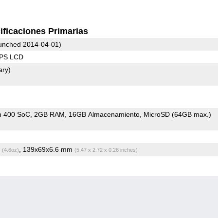
ificaciones Primarias
unched 2014-04-01)
IPS LCD
ary)
n 400 SoC
2GB RAM
16GB Almacenamiento
MicroSD (64GB max.)
g
, 139x69x6.6 mm
(4.6oz)
(5.47 x 2.72 x 0.26 inches)