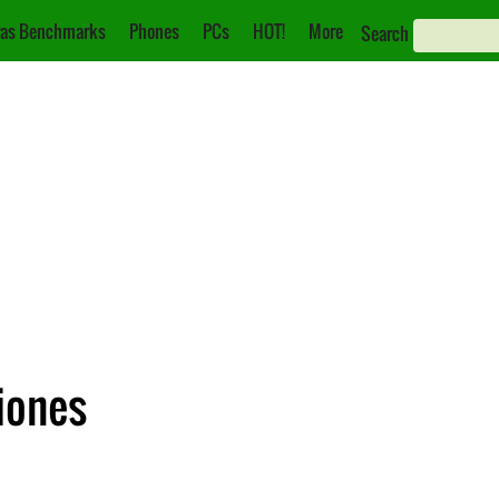
as Benchmarks
Phones
PCs
HOT!
More
Search
ciones