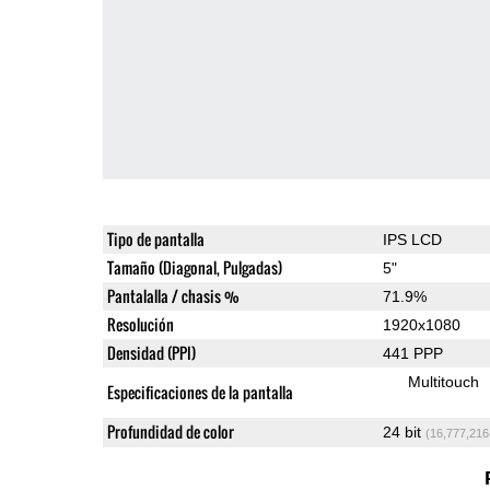
Tipo de pantalla
IPS LCD
Tamaño (Diagonal, Pulgadas)
5"
Pantalalla / chasis %
71.9%
Resolución
1920x1080
Densidad (PPI)
441 PPP
Multitouch
Especificaciones de la pantalla
Profundidad de color
24 bit
(16,777,216