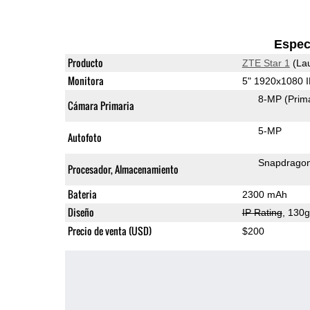
Espec
Producto
ZTE Star 1
(La
Monitora
5" 1920x1080 
8-MP
(Prim
Cámara Primaria
5-MP
Autofoto
Snapdrago
Procesador, Almacenamiento
Bateria
2300 mAh
Diseño
IP Rating
, 130
Precio de venta (USD)
$200