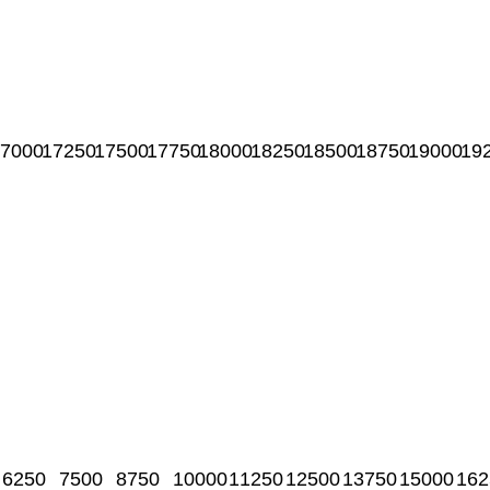
7000
17250
17500
17750
18000
18250
18500
18750
19000
19
6250
7500
8750
10000
11250
12500
13750
15000
162