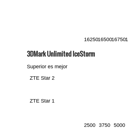
16250
16500
16750
1
3DMark Unlimited IceStorm
Superior es mejor
ZTE Star 2
ZTE Star 1
2500
3750
5000