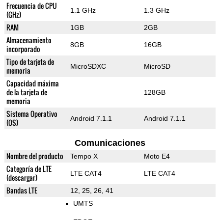
Frecuencia de CPU
1.1 GHz
1.3 GHz
(GHz)
RAM
1GB
2GB
Almacenamiento
8GB
16GB
incorporado
Tipo de tarjeta de
MicroSDXC
MicroSD
memoria
Capacidad máxima
de la tarjeta de
128GB
memoria
Sistema Operativo
Android 7.1.1
Android 7.1.1
(OS)
Comunicaciones
Nombre del producto
Tempo X
Moto E4
Categoría de LTE
LTE CAT4
LTE CAT4
(descargar)
Bandas LTE
12, 25, 26, 41
UMTS