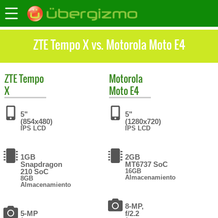
ZTE Tempo X vs. Motorola Moto E4
ZTE
Tempo
Motorola
X
Moto E4
5"
5"
(854x480)
(1280x720)
IPS LCD
IPS LCD
1GB
2GB
Snapdragon
MT6737 SoC
210 SoC
16GB
Almacenamiento
8GB
Almacenamiento
8-MP,
5-MP
f/2.2