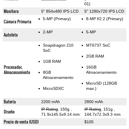
01)
Monitora
5" 854x480 IPS LCD
5" 1280x720 IPS LCD
5-MP
(Primary)
8-MP f/2.2
(Primary)
Cámara Primaria
2-MP
5-MP
Autofoto
Snapdragon 210
MT6737 SoC
SoC
2GB RAM
1GB RAM
Procesador,
16GB
Almacenamiento
8GB
Almacenamiento
Almacenamiento
MicroSD (128GB
MicroSDXC
max.)
Bateria
2200 mAh
2800 mAh
IP Rating
, 150g
,
IP Rating
, 151g
,
Diseño
71.9x145.5x9.14 mm
144.7x72.3x9.3 mm
Precio de venta (USD)
$105