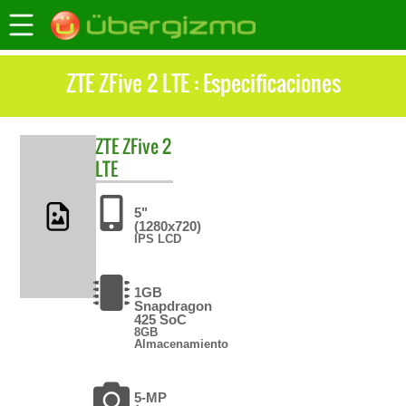
ZTE ZFive 2 LTE : Especificaciones
ZTE
ZFive 2
LTE
5"
(1280x720)
IPS LCD
1GB
Snapdragon
425 SoC
8GB
Almacenamiento
5-MP