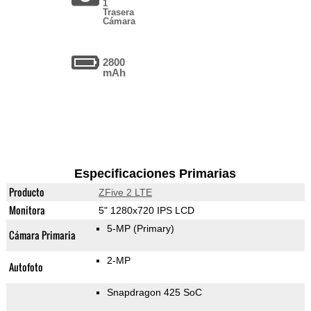
1
Trasera
Cámara
2800
mAh
Especificaciones Primarias
Producto
ZFive 2 LTE
Monitora
5" 1280x720 IPS LCD
5-MP
(Primary)
Cámara Primaria
2-MP
Autofoto
Snapdragon 425 SoC