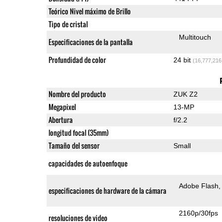
Teórico Nivel máximo de Brillo
Tipo de cristal
Multitouch
Especificaciones de la pantalla
Profundidad de color
24 bit
(16,777,216
Nombre del producto
ZUK Z2
Megapixel
13-MP
Abertura
f/2.2
longitud focal (35mm)
Tamaño del sensor
Small
capacidades de autoenfoque
Adobe Flash
especificaciones de hardware de la cámara
2160p/30fps
resoluciones de video