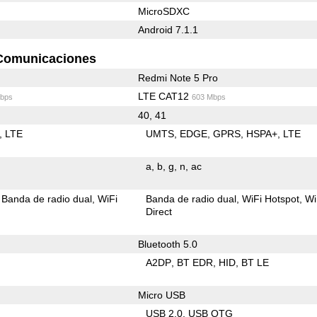
MicroSDXC
Android 7.1.1
Comunicaciones
Redmi Note 5 Pro
LTE CAT12
bps
603 Mbps
40, 41
LTE
UMTS
EDGE
GPRS
HSPA+
LTE
a
b
g
n
ac
Banda de radio dual
WiFi
Banda de radio dual
WiFi Hotspot
Wi
Direct
Bluetooth 5.0
A2DP
BT EDR
HID
BT LE
Micro USB
USB 2.0
USB OTG