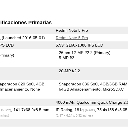
ificaciones Primarias
Redmi Note 5 Pro
2
(Launched 2016-05-01)
Redmi Note 5 Pro
IPS LCD
5.99" 2160x1080 IPS LCD
26mm 12-MP f/2.2
(Primary)
Primary)
5-MP f/2
20-MP f/2.2
apdragon 820 SoC
4GB
Snapdragon 636 SoC
4GB/6GB RAM
lmacenamiento
None
64GB Almacenamiento
MicroSDXC
4000 mAh, Qualcomm Quick Charge 2.
g
, 141.7x68.9x8.5 mm
IP Rating
, 181g
, 75.4x158.6x8.0
(5.3oz)
(6.4oz)
inches)
(2.97 x 6.24 x 0.32 inches)