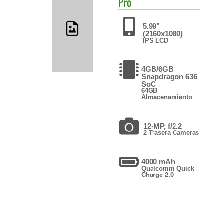
Pro
5.99"
(2160x1080)
IPS LCD
4GB/6GB
Snapdragon 636
SoC
64GB
Almacenamiento
12-MP, f/2.2
2 Trasera Cameras
4000 mAh
Qualcomm Quick
Charge 2.0