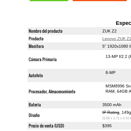
Espec
Nombre del producto
ZUK Z2
Producto
Lenovo ZUK Z
Monitora
5" 1920x1080 
13-MP f/2.2
(
Cámara Primaria
8-MP
Autofoto
MSM8996 Sn
Procesador, Almacenamiento
RAM
64GB A
Bateria
3500 mAh
IP Rating
, 149
Diseño
(5.58 x 2.71 x 0.33 
Precio de venta (USD)
$395