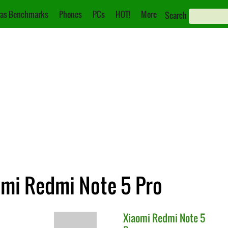
as Benchmarks
Phones
PCs
HOT!
More
Search
omi Redmi Note 5 Pro
Xiaomi
Redmi Note 5