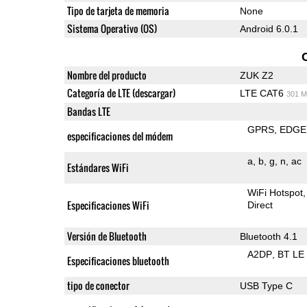
Tipo de tarjeta de memoria
None
Sistema Operativo (OS)
Android 6.0.1
Nombre del producto
ZUK Z2
Categoría de LTE (descargar)
LTE CAT6
301 M
Bandas LTE
GPRS
EDGE
especificaciones del módem
a
b
g
n
ac
Estándares WiFi
WiFi Hotspot
Especificaciones WiFi
Direct
Versión de Bluetooth
Bluetooth 4.1
A2DP
BT LE
Especificaciones bluetooth
tipo de conector
USB Type C