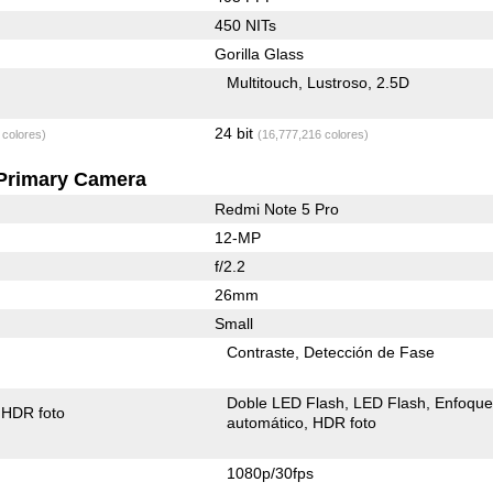
450 NITs
Gorilla Glass
Multitouch
Lustroso
2.5D
24 bit
 colores)
(16,777,216 colores)
Primary Camera
Redmi Note 5 Pro
12-MP
f/2.2
26mm
Small
Contraste
Detección de Fase
Doble LED Flash
LED Flash
Enfoqu
HDR foto
automático
HDR foto
1080p/30fps