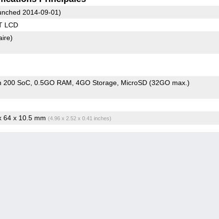
nched 2014-09-01)
T LCD
aire)
n 200 SoC
0.5GO RAM
4GO Storage
MicroSD (32GO max.)
 x 64 x 10.5 mm
(4.96 x 2.52 x 0.41 inches)