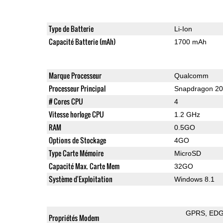
Type de Batterie
Li-Ion
Capacité Batterie (mAh)
1700 mAh
Marque Processeur
Qualcomm
Processeur Principal
Snapdragon 2
# Cores CPU
4
Vitesse horloge CPU
1.2 GHz
RAM
0.5GO
Options de Stockage
4GO
Type Carte Mémoire
MicroSD
Capacité Max. Carte Mem
32GO
Système d'Exploitation
Windows 8.1
GPRS
ED
Propriétés Modem