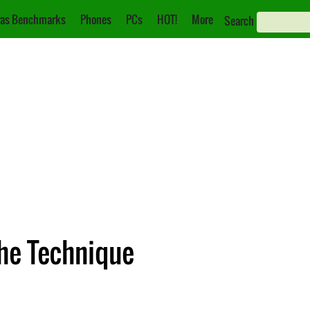
as Benchmarks
Phones
PCs
HOT!
More
Search
che Technique