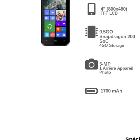
4" (800x480)
TFT LCD
0.5GO
Snapdragon 200
SoC
4GO Storage
5-MP
1 Arrière Appareil
Photo
1700 mAh
Spéci