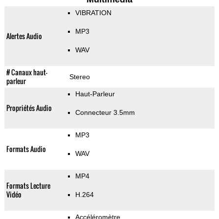
VIBRATION
MP3
Alertes Audio
WAV
# Canaux haut-
Stereo
parleur
Haut-Parleur
Propriétés Audio
Connecteur 3.5mm
MP3
Formats Audio
WAV
MP4
Formats Lecture
Vidéo
H.264
Accéléromètre