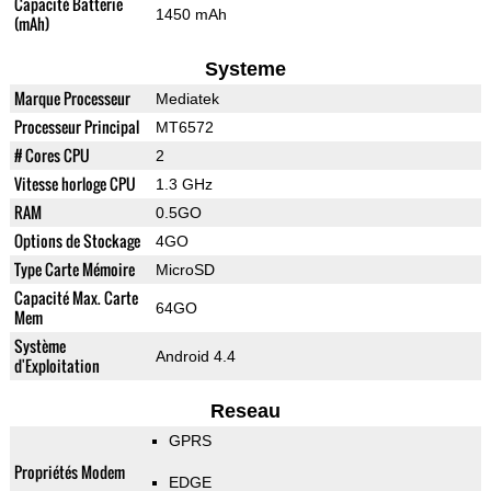
Capacité Batterie
1450 mAh
(mAh)
Systeme
Marque Processeur
Mediatek
Processeur Principal
MT6572
# Cores CPU
2
Vitesse horloge CPU
1.3 GHz
RAM
0.5GO
Options de Stockage
4GO
Type Carte Mémoire
MicroSD
Capacité Max. Carte
64GO
Mem
Système
Android 4.4
d'Exploitation
Reseau
GPRS
Propriétés Modem
EDGE