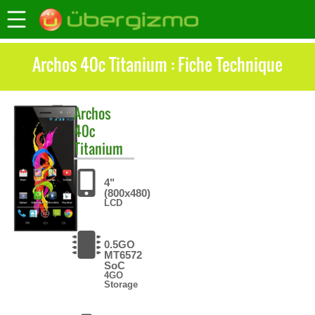
Archos 40c Titanium : Fiche Technique
Archos
40c
Titanium
4"
(800x480)
LCD
0.5GO
MT6572
SoC
4GO
Storage