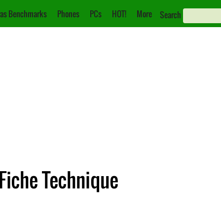
as Benchmarks
Phones
PCs
HOT!
More
Search
Fiche Technique