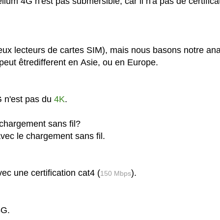
ium 4G n'est pas submersible, car il n'a pas de certifica
eux lecteurs de cartes SIM), mais nous basons notre an
eut êtredifferent en Asie, ou en Europe.
G n'est pas du
4K
.
chargement sans fil?
vec le chargement sans fil.
c une certification cat4 (
).
150 Mbps
5G.