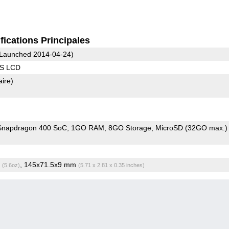
fications Principales
Launched 2014-04-24)
PS LCD
aire)
napdragon 400 SoC
1GO RAM
8GO Storage
MicroSD (32GO max.)
g
, 145x71.5x9 mm
(5.6oz)
(5.71 x 2.81 x 0.35 inches)