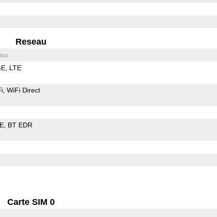
Reseau
bps
GE
LTE
i
WiFi Direct
LE
BT EDR
Carte SIM 0