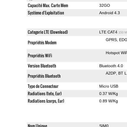
Capacité Max. Carte Mem
32GO
Système d'Exploitation
Android 4.3
Categorie LTE (Download)
LTE CAT4
150 M
GPRS
ED
Propriétés Modem
Hotspot WiF
Propriétés WiFi
Version Bluetooth
Bluetooth 4.0
A2DP
BT 
Propriétés Bluetooth
Type de Connecteur
Micro USB
Radiations (tete, Eur)
0.37 W/Kg
Radiations (corps, Eur)
0.89 W/Kg
Nom Unique
SIM0