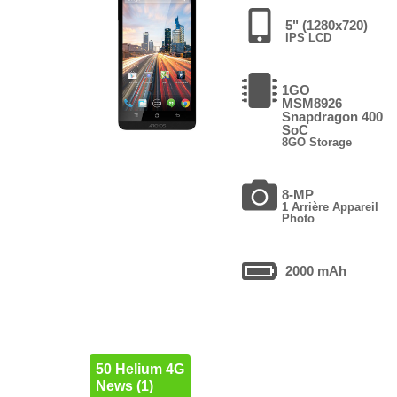
5" (1280x720)
IPS LCD
1GO
MSM8926
Snapdragon 400
SoC
8GO Storage
8-MP
1 Arrière Appareil
Photo
2000 mAh
50 Helium 4G
News (1)