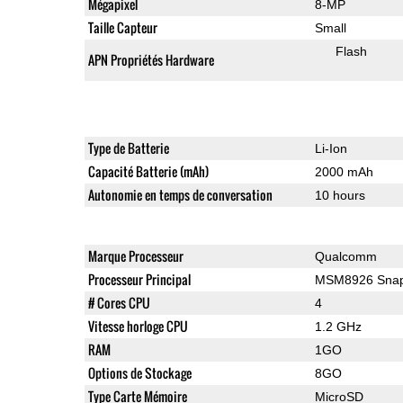
Mégapixel
8-MP
Taille Capteur
Small
Flash
APN Propriétés Hardware
Type de Batterie
Li-Ion
Capacité Batterie (mAh)
2000 mAh
Autonomie en temps de conversation
10 hours
Marque Processeur
Qualcomm
Processeur Principal
MSM8926 Snap
# Cores CPU
4
Vitesse horloge CPU
1.2 GHz
RAM
1GO
Options de Stockage
8GO
Type Carte Mémoire
MicroSD