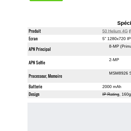
Spéci
Produit
50 Helium 4G
(
Ecran
5" 1280x720 I
8-MP
(Prim
APN Principal
2-MP
APN Selfie
MSM8926 S
Processeur, Memoire
Batterie
2000 mAh
Design
IP Rating
, 160