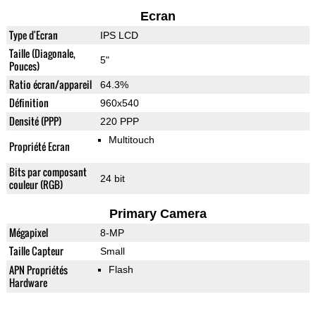
Ecran
Type d'Ecran
IPS LCD
Taille (Diagonale,
5"
Pouces)
Ratio écran/appareil
64.3%
Définition
960x540
Densité (PPP)
220 PPP
Multitouch
Propriété Ecran
Bits par composant
24 bit
couleur (RGB)
Primary Camera
Mégapixel
8-MP
Taille Capteur
Small
APN Propriétés
Flash
Hardware