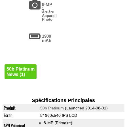
8-MP
1
Arrière
Appareil
Photo
1900
mAh
50b Platinum
News (1)
Spécifications Principales
Produit
50b Platinum
(Launched 2014-08-01)
Ecran
5" 960x540 IPS LCD
8-MP
(Primaire)
APN Principal