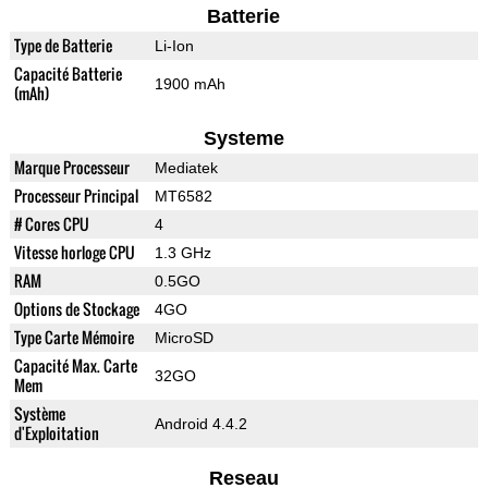
Batterie
Type de Batterie
Li-Ion
Capacité Batterie
1900 mAh
(mAh)
Systeme
Marque Processeur
Mediatek
Processeur Principal
MT6582
# Cores CPU
4
Vitesse horloge CPU
1.3 GHz
RAM
0.5GO
Options de Stockage
4GO
Type Carte Mémoire
MicroSD
Capacité Max. Carte
32GO
Mem
Système
Android 4.4.2
d'Exploitation
Reseau