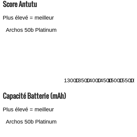
Score Antutu
Plus élevé = meilleur
Archos 50b Platinum
13000
13500
14000
14500
15000
15500
16
Capacité Batterie (mAh)
Plus élevé = meilleur
Archos 50b Platinum