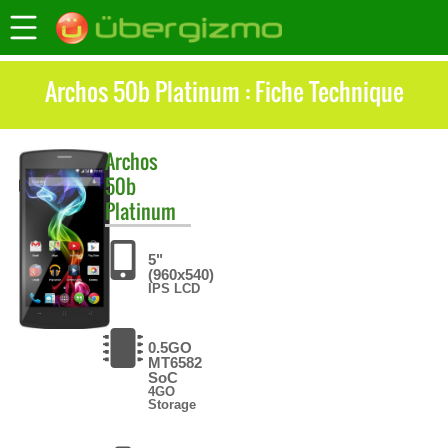
Archos 50b Platinum : Fiche Technique
Archos
50b
Platinum
5"
(960x540)
IPS LCD
0.5GO
MT6582
SoC
4GO
Storage