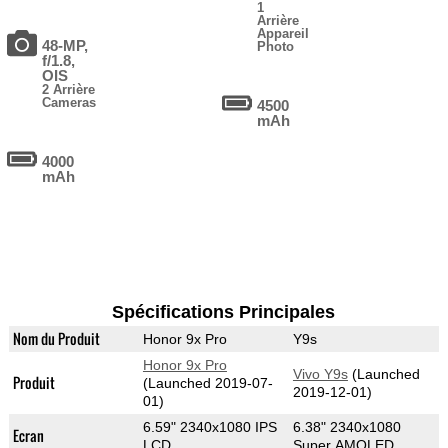
1
Arrière
Appareil
48-MP,
Photo
f/1.8,
OIS
2 Arrière
Cameras
4500
mAh
4000
mAh
Spécifications Principales
Nom du Produit
Honor 9x Pro
Y9s
Honor 9x Pro
Vivo Y9s
(Launched
Produit
(Launched 2019-07-
2019-12-01)
01)
6.59" 2340x1080 IPS
6.38" 2340x1080
Ecran
LCD
Super AMOLED