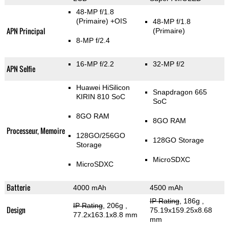
48-MP f/1.8
(Primaire)
+OIS
48-MP f/1.8
APN Principal
(Primaire)
8-MP f/2.4
16-MP f/2.2
32-MP f/2
APN Selfie
Huawei HiSilicon
Snapdragon 665
KIRIN 810 SoC
SoC
8GO RAM
8GO RAM
Processeur, Memoire
128GO/256GO
128GO Storage
Storage
MicroSDXC
MicroSDXC
Batterie
4000 mAh
4500 mAh
IP Rating
, 186g
,
IP Rating
, 206g
,
Design
75.19x159.25x8.68
77.2x163.1x8.8 mm
mm