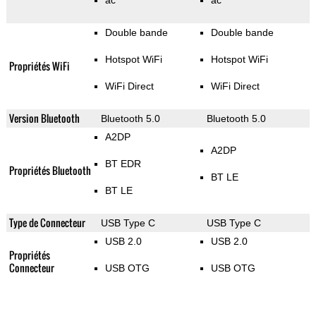
ac
ac
Double bande
Double bande
Hotspot WiFi
Hotspot WiFi
Propriétés WiFi
WiFi Direct
WiFi Direct
Version Bluetooth
Bluetooth 5.0
Bluetooth 5.0
A2DP
A2DP
BT EDR
Propriétés Bluetooth
BT LE
BT LE
Type de Connecteur
USB Type C
USB Type C
USB 2.0
USB 2.0
Propriétés
Connecteur
USB OTG
USB OTG