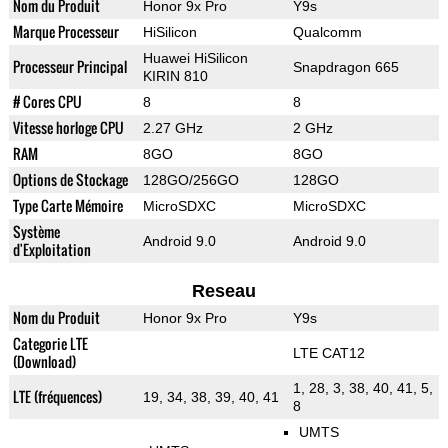
Nom du Produit
Honor 9x Pro
Y9s
Marque Processeur
HiSilicon
Qualcomm
Huawei HiSilicon
Processeur Principal
Snapdragon 665
KIRIN 810
# Cores CPU
8
8
Vitesse horloge CPU
2.27 GHz
2 GHz
RAM
8GO
8GO
Options de Stockage
128GO/256GO
128GO
Type Carte Mémoire
MicroSDXC
MicroSDXC
Système
Android 9.0
Android 9.0
d'Exploitation
Reseau
Nom du Produit
Honor 9x Pro
Y9s
Categorie LTE
LTE CAT12
(Download)
1, 28, 3, 38, 40, 41, 5,
LTE (fréquences)
19, 34, 38, 39, 40, 41
8
UMTS