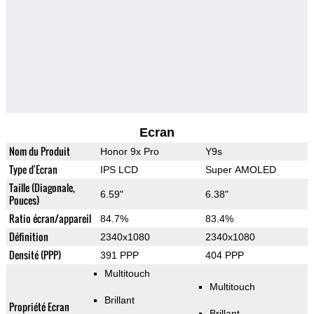
Ecran
Nom du Produit
Honor 9x Pro
Y9s
Type d'Ecran
IPS LCD
Super AMOLED
Taille (Diagonale,
6.59"
6.38"
Pouces)
Ratio écran/appareil
84.7%
83.4%
Définition
2340x1080
2340x1080
Densité (PPP)
391 PPP
404 PPP
Multitouch
Multitouch
Brillant
Propriété Ecran
Brillant