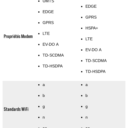
UMTS
EDGE
EDGE
GPRS
GPRS
HSPA+
LTE
Propriétés Modem
LTE
EV-DO A
EV-DO A
TD-SCDMA
TD-SCDMA
TD-HSDPA
TD-HSDPA
a
a
b
b
g
g
Standards WiFi
n
n