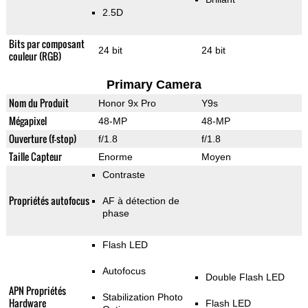
2.5D
Bits par composant
24 bit
24 bit
couleur (RGB)
Primary Camera
Nom du Produit
Honor 9x Pro
Y9s
Mégapixel
48-MP
48-MP
Ouverture (f-stop)
f/1.8
f/1.8
Taille Capteur
Enorme
Moyen
Contraste
Propriétés autofocus
AF à détection de
phase
Flash LED
Autofocus
Double Flash LED
APN Propriétés
Stabilization Photo
Hardware
Flash LED