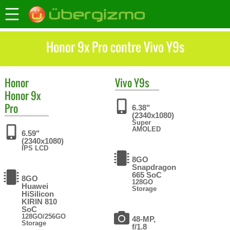
Honor 9x Pro contre Vivo Y9s
Honor
Vivo
Y9s
Honor 9x
Pro
6.38"
(2340x1080)
Super
AMOLED
6.59"
(2340x1080)
IPS LCD
8GO
Snapdragon
665 SoC
8GO
128GO
Huawei
Storage
HiSilicon
KIRIN 810
SoC
128GO/256GO
48-MP,
Storage
f/1.8