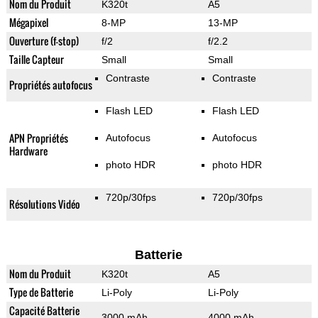
Nom du Produit
K320t
A5
Mégapixel
8-MP
13-MP
Ouverture (f-stop)
f/2
f/2.2
Taille Capteur
Small
Small
Contraste
Contraste
Propriétés autofocus
Flash LED
Flash LED
APN Propriétés
Autofocus
Autofocus
Hardware
photo HDR
photo HDR
720p/30fps
720p/30fps
Résolutions Vidéo
Batterie
Nom du Produit
K320t
A5
Type de Batterie
Li-Poly
Li-Poly
Capacité Batterie
3000 mAh
4000 mAh