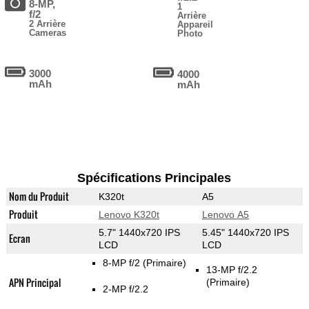
8-MP,
1
f/2
Arrière
2 Arrière
Appareil
Cameras
Photo
3000
4000
mAh
mAh
Spécifications Principales
Nom du Produit
K320t
A5
Produit
Lenovo K320t
Lenovo A5
5.7" 1440x720 IPS
5.45" 1440x720 IPS
Ecran
LCD
LCD
8-MP f/2
(Primaire)
13-MP f/2.2
APN Principal
(Primaire)
2-MP f/2.2