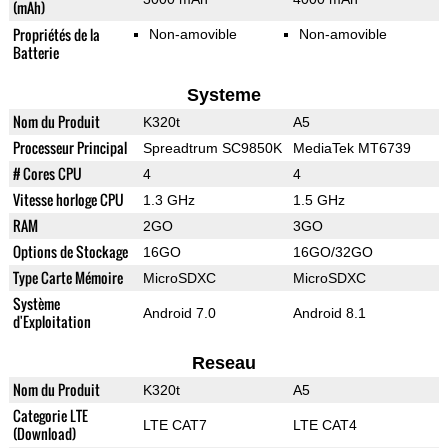
(mAh)
Propriétés de la
Non-amovible
Non-amovible
Batterie
Systeme
Nom du Produit
K320t
A5
Processeur Principal
Spreadtrum SC9850K
MediaTek MT6739
# Cores CPU
4
4
Vitesse horloge CPU
1.3 GHz
1.5 GHz
RAM
2GO
3GO
Options de Stockage
16GO
16GO/32GO
Type Carte Mémoire
MicroSDXC
MicroSDXC
Système
Android 7.0
Android 8.1
d'Exploitation
Reseau
Nom du Produit
K320t
A5
Categorie LTE
LTE CAT7
LTE CAT4
(Download)