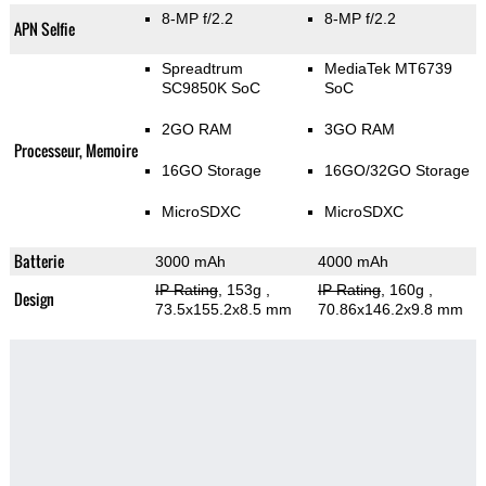
8-MP f/2.2
8-MP f/2.2
APN Selfie
Spreadtrum
MediaTek MT6739
SC9850K SoC
SoC
2GO RAM
3GO RAM
Processeur, Memoire
16GO Storage
16GO/32GO Storage
MicroSDXC
MicroSDXC
Batterie
3000 mAh
4000 mAh
IP Rating
, 153g
,
IP Rating
, 160g
,
Design
73.5x155.2x8.5 mm
70.86x146.2x9.8 mm