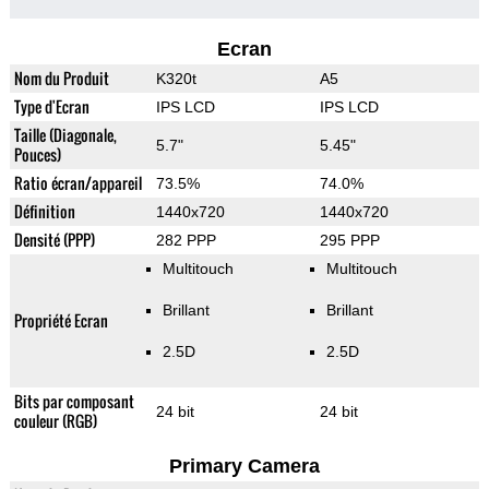
Ecran
Nom du Produit
K320t
A5
Type d'Ecran
IPS LCD
IPS LCD
Taille (Diagonale,
5.7"
5.45"
Pouces)
Ratio écran/appareil
73.5%
74.0%
Définition
1440x720
1440x720
Densité (PPP)
282 PPP
295 PPP
Multitouch
Multitouch
Brillant
Brillant
Propriété Ecran
2.5D
2.5D
Bits par composant
24 bit
24 bit
couleur (RGB)
Primary Camera