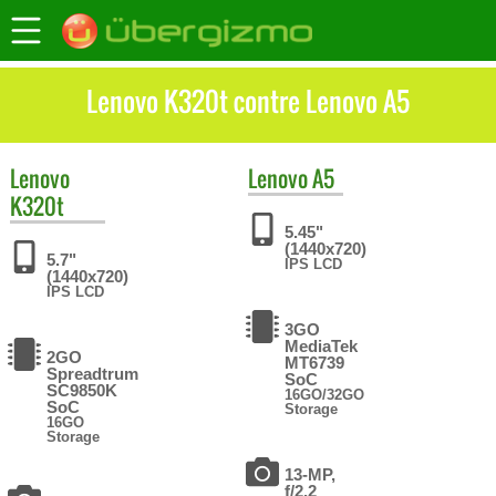
Lenovo K320t contre Lenovo A5
Lenovo
Lenovo
A5
K320t
5.45"
(1440x720)
5.7"
IPS LCD
(1440x720)
IPS LCD
3GO
MediaTek
2GO
MT6739
Spreadtrum
SoC
SC9850K
16GO/32GO
SoC
Storage
16GO
Storage
13-MP,
f/2.2