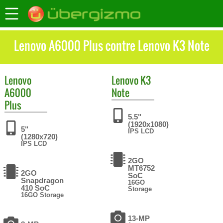
Lenovo A6000 Plus contre Lenovo K3 Note
Lenovo
Lenovo
K3
A6000
Note
Plus
5.5"
(1920x1080)
5"
IPS LCD
(1280x720)
IPS LCD
2GO
MT6752
2GO
SoC
Snapdragon
16GO
410 SoC
Storage
16GO Storage
13-MP