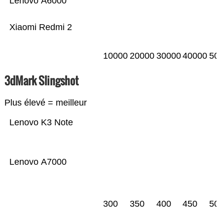
Lenovo A6000
Xiaomi Redmi 2
10000
20000
30000
40000
50
3dMark Slingshot
Plus élevé = meilleur
Lenovo K3 Note
Lenovo A7000
300
350
400
450
50