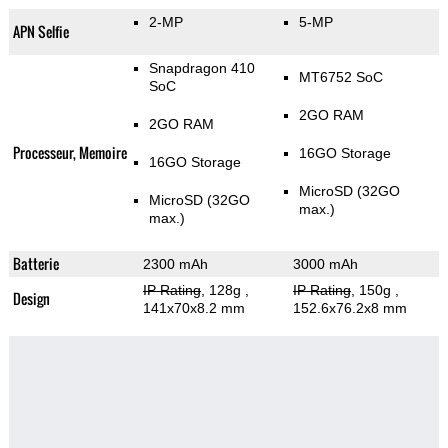
2-MP
5-MP
APN Selfie
Snapdragon 410
MT6752 SoC
SoC
2GO RAM
2GO RAM
Processeur, Memoire
16GO Storage
16GO Storage
MicroSD (32GO
MicroSD (32GO
max.)
max.)
Batterie
2300 mAh
3000 mAh
IP Rating
, 128g
,
IP Rating
, 150g
,
Design
141x70x8.2 mm
152.6x76.2x8 mm