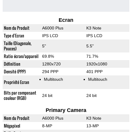
Ecran
Nom du Produit
A6000 Plus
K3 Note
Type d'Ecran
IPS LCD
IPS LCD
Taille (Diagonale,
5"
5.5"
Pouces)
Ratio écran/appareil
69.8%
71.7%
Définition
1280x720
1920x1080
Densité (PPP)
294 PPP
401 PPP
Multitouch
Multitouch
Propriété Ecran
Bits par composant
24 bit
24 bit
couleur (RGB)
Primary Camera
Nom du Produit
A6000 Plus
K3 Note
Mégapixel
8-MP
13-MP