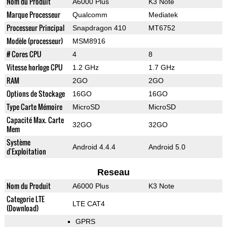
Nom du Produit
A6000 Plus
K3 Note
Marque Processeur
Qualcomm
Mediatek
Processeur Principal
Snapdragon 410
MT6752
Modèle (processeur)
MSM8916
# Cores CPU
4
8
Vitesse horloge CPU
1.2 GHz
1.7 GHz
RAM
2GO
2GO
Options de Stockage
16GO
16GO
Type Carte Mémoire
MicroSD
MicroSD
Capacité Max. Carte
32GO
32GO
Mem
Système
Android 4.4.4
Android 5.0
d'Exploitation
Reseau
Nom du Produit
A6000 Plus
K3 Note
Categorie LTE
LTE CAT4
(Download)
GPRS