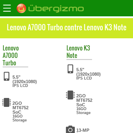
Lenovo A7000 Turbo contre Lenovo K3 Note
Lenovo
Lenovo
K3
A7000
Note
Turbo
5.5"
(1920x1080)
5.5"
IPS LCD
(1920x1080)
IPS LCD
2GO
MT6752
2GO
SoC
MT6752
16GO
SoC
Storage
16GO
Storage
13-MP