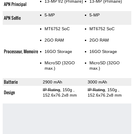
13-MP f/2
(Primaire)
13-MP
(Primaire)
APN Principal
5-MP
5-MP
APN Selfie
MT6752 SoC
MT6752 SoC
2GO RAM
2GO RAM
Processeur, Memoire
16GO Storage
16GO Storage
MicroSD (32GO
MicroSD (32GO
max.)
max.)
Batterie
2900 mAh
3000 mAh
IP Rating
, 150g
,
IP Rating
, 150g
,
Design
152.6x76.2x8 mm
152.6x76.2x8 mm