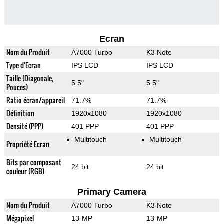
Ecran
Nom du Produit
A7000 Turbo
K3 Note
Type d'Ecran
IPS LCD
IPS LCD
Taille (Diagonale,
5.5"
5.5"
Pouces)
Ratio écran/appareil
71.7%
71.7%
Définition
1920x1080
1920x1080
Densité (PPP)
401 PPP
401 PPP
Multitouch
Multitouch
Propriété Ecran
Bits par composant
24 bit
24 bit
couleur (RGB)
Primary Camera
Nom du Produit
A7000 Turbo
K3 Note
Mégapixel
13-MP
13-MP