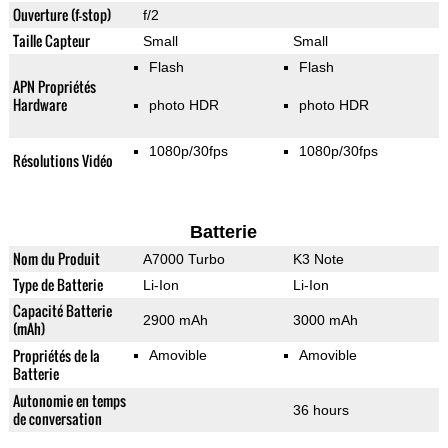
Ouverture (f-stop)
f/2
Taille Capteur
Small
Small
Flash
Flash
APN Propriétés
Hardware
photo HDR
photo HDR
1080p/30fps
1080p/30fps
Résolutions Vidéo
Batterie
Nom du Produit
A7000 Turbo
K3 Note
Type de Batterie
Li-Ion
Li-Ion
Capacité Batterie
2900 mAh
3000 mAh
(mAh)
Propriétés de la
Amovible
Amovible
Batterie
Autonomie en temps
36 hours
de conversation