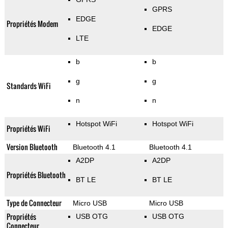
GPRS
EDGE
Propriétés Modem
EDGE
LTE
b
b
g
g
Standards WiFi
n
n
Hotspot WiFi
Hotspot WiFi
Propriétés WiFi
Version Bluetooth
Bluetooth 4.1
Bluetooth 4.1
A2DP
A2DP
Propriétés Bluetooth
BT LE
BT LE
Type de Connecteur
Micro USB
Micro USB
Propriétés
USB OTG
USB OTG
Connecteur