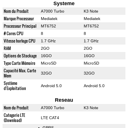
Systeme
Nom du Produit
A7000 Turbo
K3 Note
Marque Processeur
Mediatek
Mediatek
Processeur Principal
MT6752
MT6752
# Cores CPU
8
8
Vitesse horloge CPU
1.7 GHz
1.7 GHz
RAM
2GO
2GO
Options de Stockage
16GO
16GO
Type Carte Mémoire
MicroSD
MicroSD
Capacité Max. Carte
32GO
32GO
Mem
Système
Android 5.0
Android 5.0
d'Exploitation
Reseau
Nom du Produit
A7000 Turbo
K3 Note
Categorie LTE
LTE CAT4
(Download)
GPRS