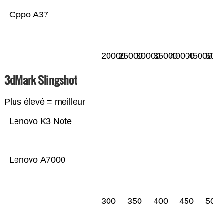
Oppo A37
20000
25000
30000
35000
40000
45000
50
3dMark Slingshot
Plus élevé = meilleur
Lenovo K3 Note
Lenovo A7000
300
350
400
450
50