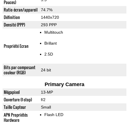
Pouces)
Ratio écran/appareil
74.7%
Définition
1440x720
Densité (PPP)
293 PPP
Multitouch
Brillant
Propriété Ecran
2.5D
Bits par composant
24 bit
couleur (RGB)
Primary Camera
Mégapixel
13-MP
Ouverture (f-stop)
f/2
Taille Capteur
Small
APN Propriétés
Flash LED
Hardware