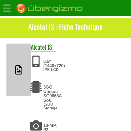
Alcatel 1S : Fiche Technique
Alcatel
1S
5.5"
(1440x720)
IPS LCD
3GO
Unisoc
SC9863A
SoC
32GO
Storage
13-MP,
f/2