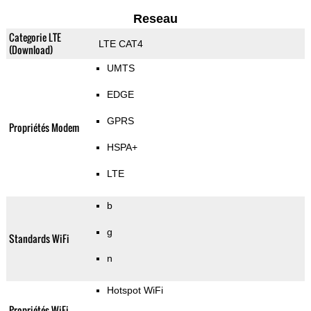
Reseau
Categorie LTE
LTE CAT4
(Download)
UMTS
EDGE
GPRS
Propriétés Modem
HSPA+
LTE
b
g
Standards WiFi
n
Hotspot WiFi
Propriétés WiFi