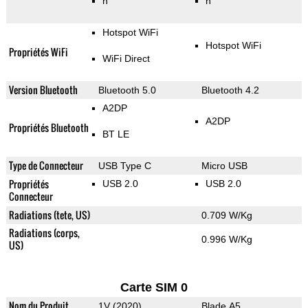
n
n
Hotspot WiFi
Hotspot WiFi
Propriétés WiFi
WiFi Direct
Version Bluetooth
Bluetooth 5.0
Bluetooth 4.2
A2DP
A2DP
Propriétés Bluetooth
BT LE
Type de Connecteur
USB Type C
Micro USB
Propriétés
USB 2.0
USB 2.0
Connecteur
Radiations (tete, US)
0.709 W/Kg
Radiations (corps,
0.996 W/Kg
US)
Carte SIM 0
Nom du Produit
1V (2020)
Blade A5