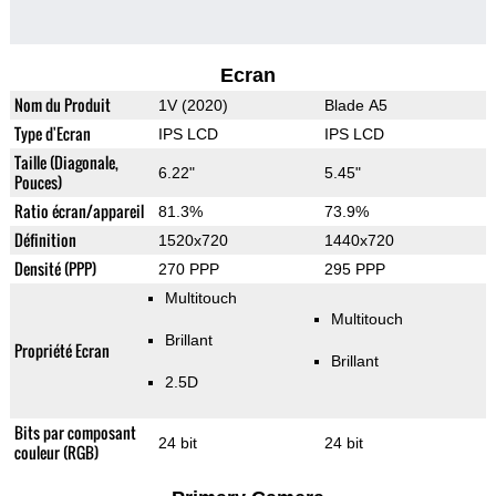
Ecran
Nom du Produit
1V (2020)
Blade A5
Type d'Ecran
IPS LCD
IPS LCD
Taille (Diagonale,
6.22"
5.45"
Pouces)
Ratio écran/appareil
81.3%
73.9%
Définition
1520x720
1440x720
Densité (PPP)
270 PPP
295 PPP
Multitouch
Multitouch
Brillant
Propriété Ecran
Brillant
2.5D
Bits par composant
24 bit
24 bit
couleur (RGB)