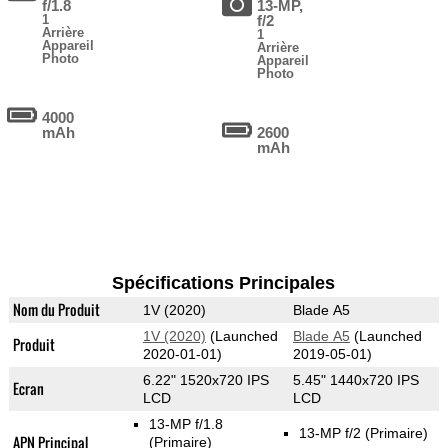
f/1.8
13-MP,
1
f/2
Arrière
1
Appareil
Arrière
Photo
Appareil
Photo
4000
mAh
2600
mAh
Spécifications Principales
Nom du Produit
1V (2020)
Blade A5
1V (2020)
(Launched
Blade A5
(Launched
Produit
2020-01-01)
2019-05-01)
6.22" 1520x720 IPS
5.45" 1440x720 IPS
Ecran
LCD
LCD
13-MP f/1.8
13-MP f/2
(Primaire)
APN Principal
(Primaire)