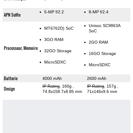
5-MP f/2.2
8-MP f/2.4
APN Selfie
Unisoc SC9863A
MT6762D) SoC
SoC
3GO RAM
2GO RAM
Processeur, Memoire
32GO Storage
16GO Storage
MicroSDXC
MicroSDXC
Batterie
4000 mAh
2600 mAh
IP Rating
, 160g
,
IP Rating
, 157g
,
Design
74.8x158.7x8.85 mm
71x146x9.6 mm