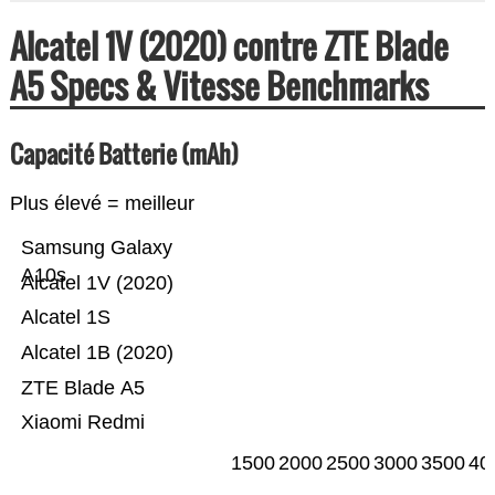
Alcatel 1V (2020) contre ZTE Blade
A5 Specs & Vitesse Benchmarks
Capacité Batterie (mAh)
Plus élevé = meilleur
Samsung Galaxy
A10s
Alcatel 1V (2020)
Alcatel 1S
Alcatel 1B (2020)
ZTE Blade A5
Xiaomi Redmi
1500
2000
2500
3000
3500
40