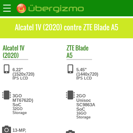
Alcatel 1V (2020) contre ZTE Blade A5
Alcatel
1V
ZTE
Blade
(2020)
A5
6.22"
5.45"
(1520x720)
(1440x720)
IPS LCD
IPS LCD
3GO
2GO
MT6762D)
Unisoc
SoC
SC9863A
32GO
SoC
Storage
16GO
Storage
13-MP,