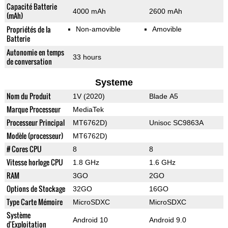
Capacité Batterie
4000 mAh
2600 mAh
(mAh)
Propriétés de la
Non-amovible
Amovible
Batterie
Autonomie en temps
33 hours
de conversation
Systeme
Nom du Produit
1V (2020)
Blade A5
Marque Processeur
MediaTek
Processeur Principal
MT6762D)
Unisoc SC9863A
Modèle (processeur)
MT6762D)
# Cores CPU
8
8
Vitesse horloge CPU
1.8 GHz
1.6 GHz
RAM
3GO
2GO
Options de Stockage
32GO
16GO
Type Carte Mémoire
MicroSDXC
MicroSDXC
Système
Android 10
Android 9.0
d'Exploitation