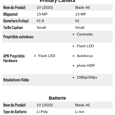
Primary Camera
Nom du Produit
1V (2020)
Blade A5
Mégapixel
13-MP
13-MP
Ouverture (f-stop)
f/1.8
f/2
Taille Capteur
Small
Small
Contraste
Propriétés autofocus
Flash LED
APN Propriétés
Flash LED
Autofocus
Hardware
photo HDR
1080p/30fps
Résolutions Vidéo
Batterie
Nom du Produit
1V (2020)
Blade A5
Type de Batterie
Li-Poly
Li-Ion