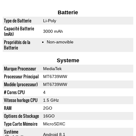
Batterie
Type de Batterie
Li-Poly
Capacité Batterie
3000 mAh
(mAh)
Propriétés de la
Non-amovible
Batterie
Systeme
Marque Processeur
MediaTek
Processeur Principal
MT6739WW
Modèle (processeur)
MT6739WW
# Cores CPU
4
Vitesse horloge CPU
1.5 GHz
RAM
2GO
Options de Stockage
16GO
Type Carte Mémoire
MicroSDXC
Système
Android 8.1