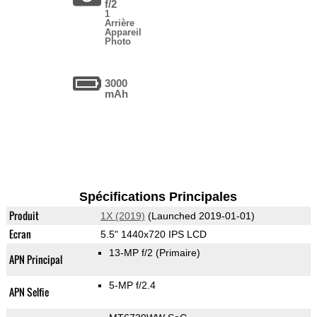
f/2
1
Arrière
Appareil
Photo
3000
mAh
Spécifications Principales
Produit
1X (2019)
(Launched 2019-01-01)
Ecran
5.5" 1440x720 IPS LCD
13-MP f/2
(Primaire)
APN Principal
5-MP f/2.4
APN Selfie