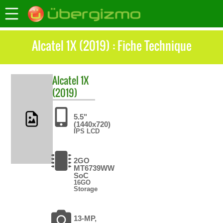
Alcatel 1X (2019) : Fiche Technique
Alcatel
1X
(2019)
5.5"
(1440x720)
IPS LCD
2GO
MT6739WW
SoC
16GO
Storage
13-MP,