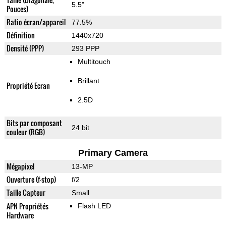
5.5"
Pouces)
Ratio écran/appareil
77.5%
Définition
1440x720
Densité (PPP)
293 PPP
Multitouch
Brillant
Propriété Ecran
2.5D
Bits par composant
24 bit
couleur (RGB)
Primary Camera
Mégapixel
13-MP
Ouverture (f-stop)
f/2
Taille Capteur
Small
APN Propriétés
Flash LED
Hardware