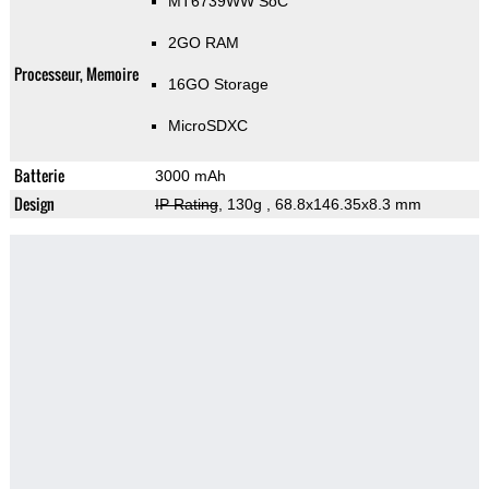
MT6739WW SoC
2GO RAM
Processeur, Memoire
16GO Storage
MicroSDXC
Batterie
3000 mAh
Design
IP Rating
, 130g
, 68.8x146.35x8.3 mm