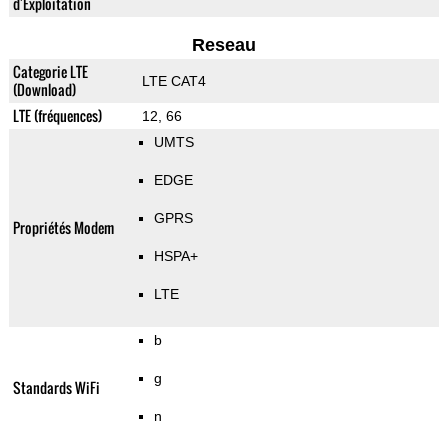
d'Exploitation
Reseau
Categorie LTE
LTE CAT4
(Download)
LTE (fréquences)
12, 66
UMTS
EDGE
GPRS
Propriétés Modem
HSPA+
LTE
b
g
Standards WiFi
n