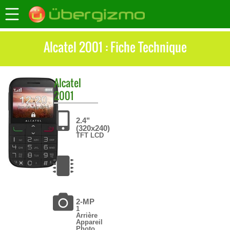
Alcatel 2001 : Fiche Technique
Alcatel
2001
2.4"
(320x240)
TFT LCD
2-MP
1
Arrière
Appareil
Photo