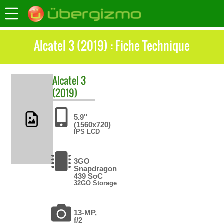
Alcatel 3 (2019) : Fiche Technique
Alcatel
3
(2019)
5.9"
(1560x720)
IPS LCD
3GO
Snapdragon
439 SoC
32GO Storage
13-MP,
f/2