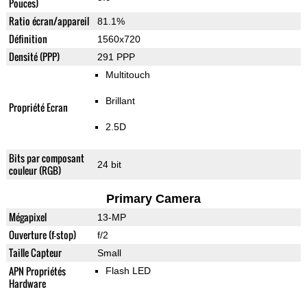
Pouces)
Ratio écran/appareil
81.1%
Définition
1560x720
Densité (PPP)
291 PPP
Multitouch
Brillant
Propriété Ecran
2.5D
Bits par composant
24 bit
couleur (RGB)
Primary Camera
Mégapixel
13-MP
Ouverture (f-stop)
f/2
Taille Capteur
Small
APN Propriétés
Flash LED
Hardware