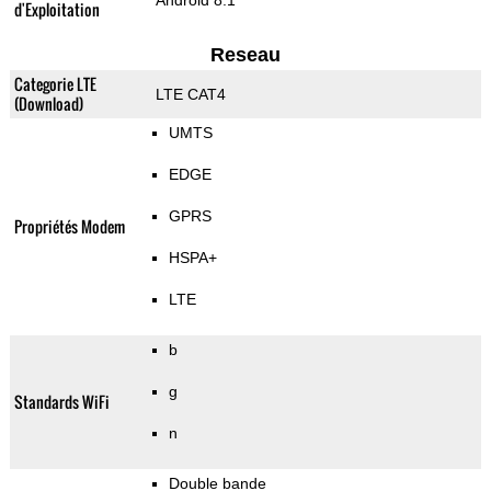
Android 8.1
d'Exploitation
Reseau
Categorie LTE
LTE CAT4
(Download)
UMTS
EDGE
GPRS
Propriétés Modem
HSPA+
LTE
b
g
Standards WiFi
n
Double bande