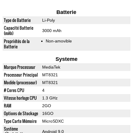
Batterie
Type de Batterie
Li-Poly
Capacité Batterie
3000 mAh
(mAh)
Propriétés de la
Non-amovible
Batterie
Systeme
Marque Processeur
MediaTek
Processeur Principal
MT8321
Modèle (processeur)
MT8321
# Cores CPU
4
Vitesse horloge CPU
1.3 GHz
RAM
2GO
Options de Stockage
16GO
Type Carte Mémoire
MicroSDXC
Système
Android 9.0