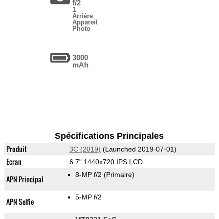
f/2
1
Arrière
Appareil
Photo
3000
mAh
Spécifications Principales
Produit
3C (2019)
(Launched 2019-07-01)
Ecran
6.7" 1440x720 IPS LCD
8-MP f/2
(Primaire)
APN Principal
5-MP f/2
APN Selfie