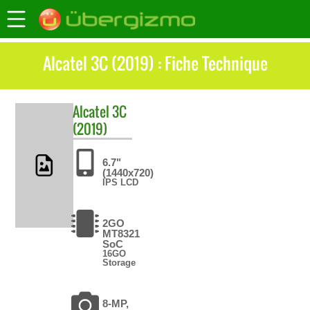
Alcatel 3C (2019) : Fiche Technique
Alcatel
3C
(2019)
6.7"
(1440x720)
IPS LCD
2GO
MT8321
SoC
16GO
Storage
8-MP,