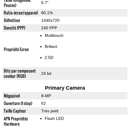
6.7"
Pouces)
Ratio écran/appareil
80.1%
Définition
1440x720
Densité (PPP)
240 PPP
Multitouch
Brillant
Propriété Ecran
2.5D
Bits par composant
24 bit
couleur (RGB)
Primary Camera
Mégapixel
8-MP
Ouverture (f-stop)
f/2
Taille Capteur
Très petit
APN Propriétés
Flash LED
Hardware