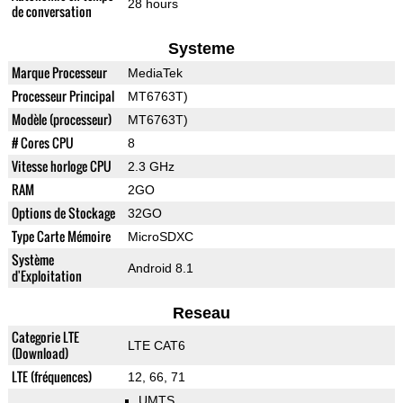
28 hours
de conversation
Systeme
Marque Processeur
MediaTek
Processeur Principal
MT6763T)
Modèle (processeur)
MT6763T)
# Cores CPU
8
Vitesse horloge CPU
2.3 GHz
RAM
2GO
Options de Stockage
32GO
Type Carte Mémoire
MicroSDXC
Système
Android 8.1
d'Exploitation
Reseau
Categorie LTE
LTE CAT6
(Download)
LTE (fréquences)
12, 66, 71
UMTS