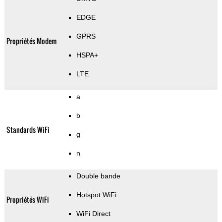
EDGE
GPRS
Propriétés Modem
HSPA+
LTE
a
b
Standards WiFi
g
n
Double bande
Hotspot WiFi
Propriétés WiFi
WiFi Direct