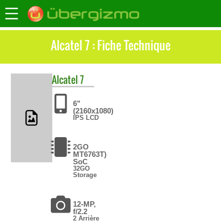
Alcatel 7 : Fiche Technique
Alcatel
7
6"
(2160x1080)
IPS LCD
2GO
MT6763T)
SoC
32GO
Storage
12-MP,
f/2.2
2 Arrière