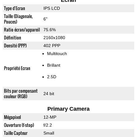
Ecran
Type d'Ecran
IPS LCD
Taille (Diagonale,
6"
Pouces)
Ratio écran/appareil
75.6%
Définition
2160x1080
Densité (PPP)
402 PPP
Multitouch
Brillant
Propriété Ecran
2.5D
Bits par composant
24 bit
couleur (RGB)
Primary Camera
Mégapixel
12-MP
Ouverture (f-stop)
f/2.2
Taille Capteur
Small