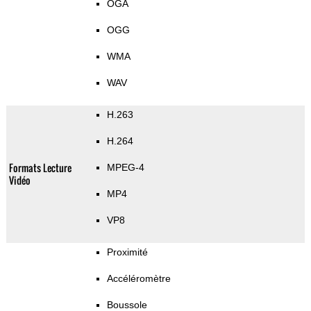
OGA
OGG
WMA
WAV
H.263
H.264
Formats Lecture
MPEG-4
Vidéo
MP4
VP8
Proximité
Accéléromètre
Boussole