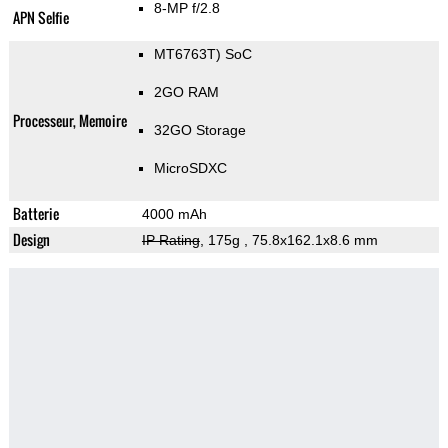
8-MP f/2.8
APN Selfie
MT6763T) SoC
2GO RAM
Processeur, Memoire
32GO Storage
MicroSDXC
Batterie
4000 mAh
Design
IP Rating
, 175g
, 75.8x162.1x8.6 mm