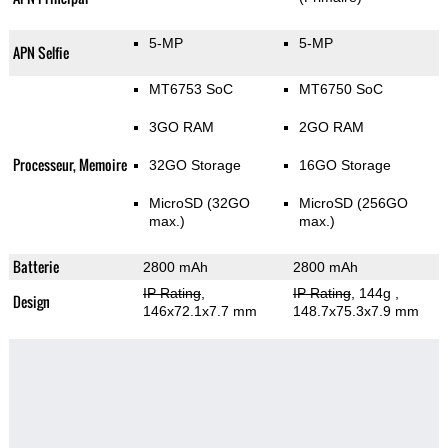
5-MP
5-MP
APN Selfie
MT6753 SoC
MT6750 SoC
3GO RAM
2GO RAM
Processeur, Memoire
32GO Storage
16GO Storage
MicroSD (32GO
MicroSD (256GO
max.)
max.)
Batterie
2800 mAh
2800 mAh
IP Rating
,
IP Rating
, 144g
,
Design
146x72.1x7.7 mm
148.7x75.3x7.9 mm