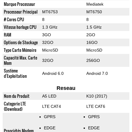
Marque Processeur
Mediatek
Processeur Principal
MT6753
MT6750
# Cores CPU
8
8
Vitesse horloge CPU
1.3 GHz
1.5 GHz
RAM
3GO
2GO
Options de Stockage
32GO
16GO
Type Carte Mémoire
MicroSD
MicroSD
Capacité Max. Carte
32GO
256GO
Mem
Système
Android 6.0
Android 7.0
d'Exploitation
Reseau
Nom du Produit
A5 LED
K10 (2017)
Categorie LTE
LTE CAT4
LTE CAT6
(Download)
GPRS
GPRS
EDGE
EDGE
Propriétés Modem