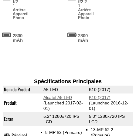
f/2
f/2.2
1
1
Arrière
Arrière
Appareil
Appareil
Photo
Photo
2800
2800
mAh
mAh
Spécifications Principales
Nom du Produit
A5 LED
K10 (2017)
Alcatel A5 LED
K10 (2017)
Produit
(Launched 2017-02-
(Launched 2016-12-
01)
01)
5.2" 1280x720 IPS
5.3" 1280x720 IPS
Ecran
LCD
LCD
13-MP f/2.2
8-MP f/2
(Primaire)
APN Principal
(Primaire)