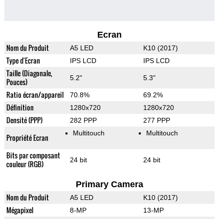
Ecran
Nom du Produit
A5 LED
K10 (2017)
Type d'Ecran
IPS LCD
IPS LCD
Taille (Diagonale,
5.2"
5.3"
Pouces)
Ratio écran/appareil
70.8%
69.2%
Définition
1280x720
1280x720
Densité (PPP)
282 PPP
277 PPP
Multitouch
Multitouch
Propriété Ecran
Bits par composant
24 bit
24 bit
couleur (RGB)
Primary Camera
Nom du Produit
A5 LED
K10 (2017)
Mégapixel
8-MP
13-MP