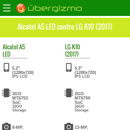
Alcatel A5 LED contre LG K10 (2017)
Alcatel
A5
LG
K10
LED
(2017)
5.2"
5.3"
(1280x720)
(1280x720)
IPS LCD
IPS LCD
3GO
2GO
MT6753
MT6750
SoC
SoC
32GO
16GO
Storage
Storage
8-MP,
13-MP,