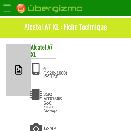
Alcatel A7 XL : Fiche Technique
Alcatel
A7
XL
6"
(1920x1080)
IPS LCD
3GO
MT6750S
SoC
32GO
Storage
12-MP