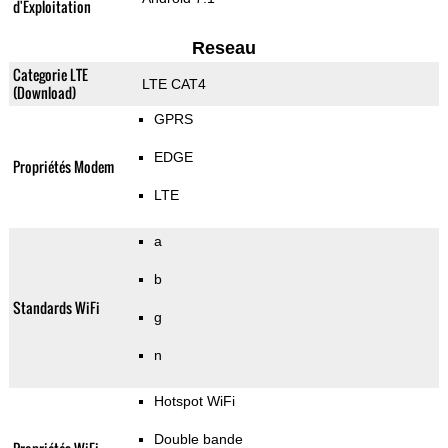
d'Exploitation
Reseau
Categorie LTE
LTE CAT4
(Download)
GPRS
EDGE
Propriétés Modem
LTE
a
b
Standards WiFi
g
n
Hotspot WiFi
Double bande