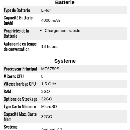
Batterie
Type de Batterie
Li-Ion
Capacité Batterie
4000 mAh
(mAh)
Propriétés de la
Chargement rapide
Batterie
Autonomie en temps
18 hours
de conversation
Systeme
Processeur Principal
MT6750S
# Cores CPU
8
Vitesse horloge CPU
1.5 GHz
RAM
3GO
Options de Stockage
32GO
Type Carte Mémoire
MicroSD
Capacité Max. Carte
32GO
Mem
Système
Android 7.1