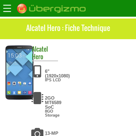
Alcatel Hero : Fiche Technique
Alcatel
Hero
6"
(1920x1080)
IPS LCD
2GO
MT6589
SoC
8GO
Storage
13-MP