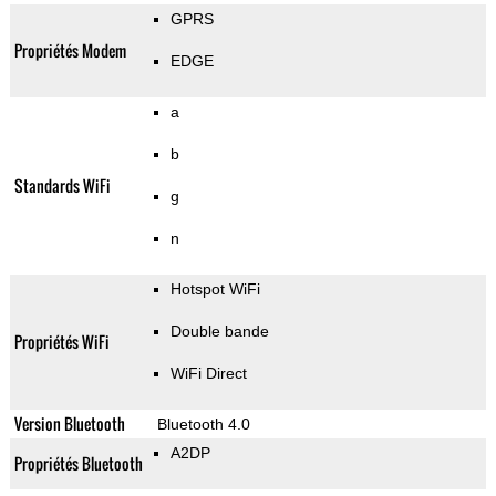
GPRS
Propriétés Modem
EDGE
a
b
Standards WiFi
g
n
Hotspot WiFi
Double bande
Propriétés WiFi
WiFi Direct
Version Bluetooth
Bluetooth 4.0
A2DP
Propriétés Bluetooth