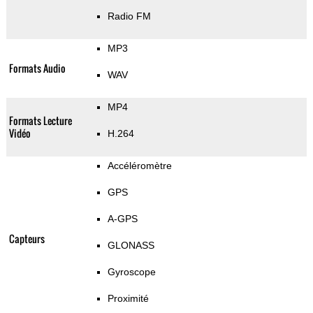
Radio FM
MP3
Formats Audio
WAV
MP4
Formats Lecture
Vidéo
H.264
Accéléromètre
GPS
A-GPS
Capteurs
GLONASS
Gyroscope
Proximité