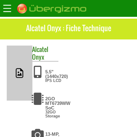
Alcatel Onyx : Fiche Technique
Alcatel
Onyx
5.5"
(1440x720)
IPS LCD
2GO
MT6739WW
SoC
32GO
Storage
13-MP,