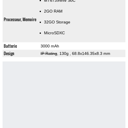
MT6739WW SoC
2GO RAM
Processeur, Memoire
32GO Storage
MicroSDXC
Batterie
3000 mAh
Design
IP Rating
, 130g
, 68.8x146.35x8.3 mm