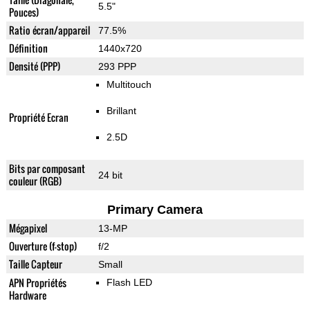
5.5"
Pouces)
Ratio écran/appareil
77.5%
Définition
1440x720
Densité (PPP)
293 PPP
Multitouch
Brillant
Propriété Ecran
2.5D
Bits par composant
24 bit
couleur (RGB)
Primary Camera
Mégapixel
13-MP
Ouverture (f-stop)
f/2
Taille Capteur
Small
APN Propriétés
Flash LED
Hardware