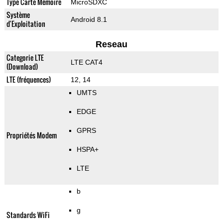
Type Carte Mémoire
MicroSDXC
Système
Android 8.1
d'Exploitation
Reseau
Categorie LTE
LTE CAT4
(Download)
LTE (fréquences)
12, 14
UMTS
EDGE
GPRS
Propriétés Modem
HSPA+
LTE
b
g
Standards WiFi