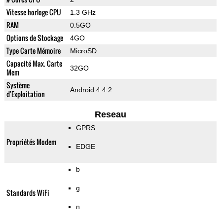
Vitesse horloge CPU
1.3 GHz
RAM
0.5GO
Options de Stockage
4GO
Type Carte Mémoire
MicroSD
Capacité Max. Carte
32GO
Mem
Système
Android 4.4.2
d'Exploitation
Reseau
GPRS
Propriétés Modem
EDGE
b
g
Standards WiFi
n