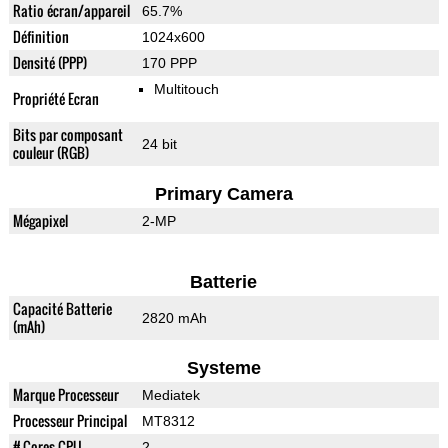
Ratio écran/appareil
65.7%
Définition
1024x600
Densité (PPP)
170 PPP
Multitouch
Propriété Ecran
Bits par composant
24 bit
couleur (RGB)
Primary Camera
Mégapixel
2-MP
Batterie
Capacité Batterie
2820 mAh
(mAh)
Systeme
Marque Processeur
Mediatek
Processeur Principal
MT8312
# Cores CPU
2