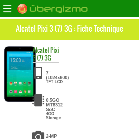
Alcatel Pixi 3 (7) 3G : Fiche Technique
Alcatel
Pixi
3 (7) 3G
7"
(1024x600)
TFT LCD
0.5GO
MT8312
SoC
4GO
Storage
2-MP