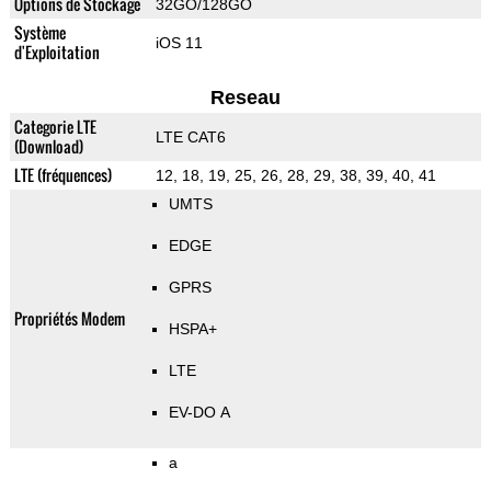
Options de Stockage
32GO/128GO
Système
iOS 11
d'Exploitation
Reseau
Categorie LTE
LTE CAT6
(Download)
LTE (fréquences)
12, 18, 19, 25, 26, 28, 29, 38, 39, 40, 41
UMTS
EDGE
GPRS
Propriétés Modem
HSPA+
LTE
EV-DO A
a