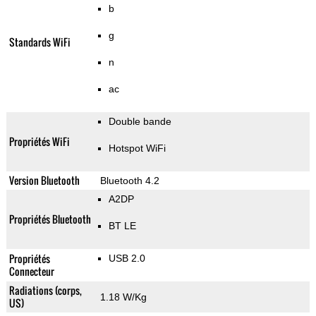
b
g
Standards WiFi
n
ac
Double bande
Propriétés WiFi
Hotspot WiFi
Version Bluetooth
Bluetooth 4.2
A2DP
Propriétés Bluetooth
BT LE
Propriétés
USB 2.0
Connecteur
Radiations (corps,
1.18 W/Kg
US)