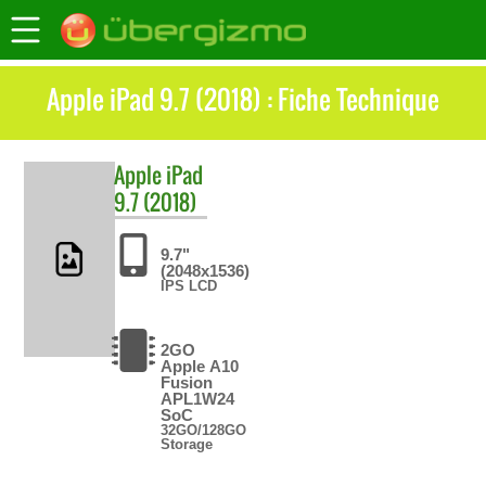
Apple iPad 9.7 (2018) : Fiche Technique
Apple
iPad
9.7 (2018)
9.7"
(2048x1536)
IPS LCD
2GO
Apple A10
Fusion
APL1W24
SoC
32GO/128GO
Storage