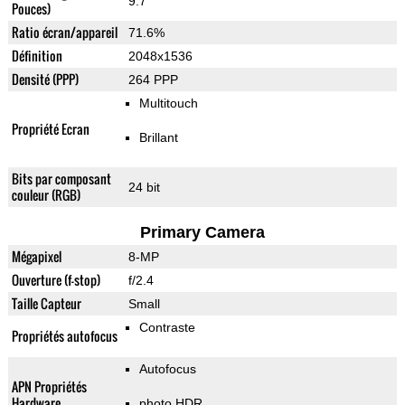
9.7"
Pouces)
Ratio écran/appareil
71.6%
Définition
2048x1536
Densité (PPP)
264 PPP
Multitouch
Propriété Ecran
Brillant
Bits par composant
24 bit
couleur (RGB)
Primary Camera
Mégapixel
8-MP
Ouverture (f-stop)
f/2.4
Taille Capteur
Small
Contraste
Propriétés autofocus
Autofocus
APN Propriétés
Hardware
photo HDR