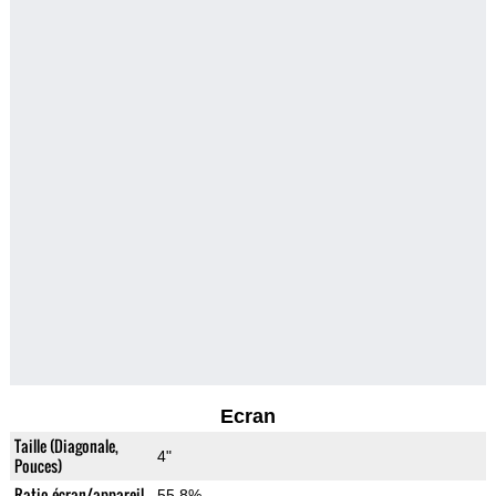
Ecran
Taille (Diagonale,
4"
Pouces)
Ratio écran/appareil
55.8%