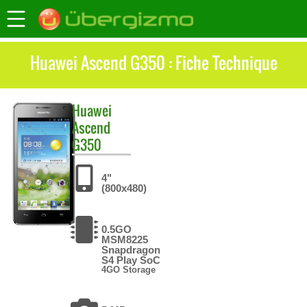
Huawei Ascend G350 : Fiche Technique
Huawei
Ascend
G350
4"
(800x480)
0.5GO
MSM8225
Snapdragon
S4 Play SoC
4GO Storage