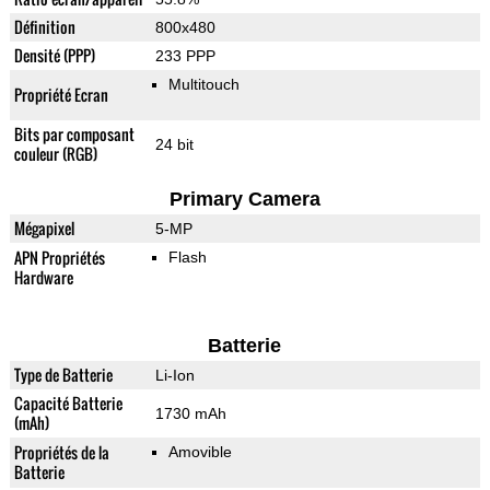
Définition
800x480
Densité (PPP)
233 PPP
Multitouch
Propriété Ecran
Bits par composant
24 bit
couleur (RGB)
Primary Camera
Mégapixel
5-MP
APN Propriétés
Flash
Hardware
Batterie
Type de Batterie
Li-Ion
Capacité Batterie
1730 mAh
(mAh)
Propriétés de la
Amovible
Batterie