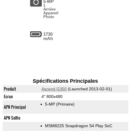
5-MP
1
Arrière
Appareil
Photo
1730
mAh
Spécifications Principales
Produit
Ascend G350
(Launched 2013-02-01)
Ecran
4" 800x480
5-MP
(Primaire)
APN Principal
APN Selfie
MSM8225 Snapdragon S4 Play SoC