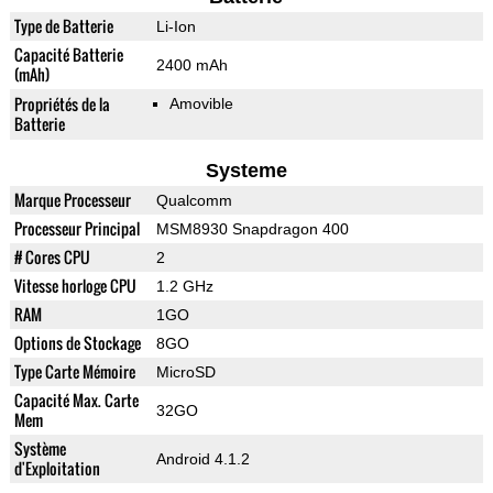
Type de Batterie
Li-Ion
Capacité Batterie
2400 mAh
(mAh)
Propriétés de la
Amovible
Batterie
Systeme
Marque Processeur
Qualcomm
Processeur Principal
MSM8930 Snapdragon 400
# Cores CPU
2
Vitesse horloge CPU
1.2 GHz
RAM
1GO
Options de Stockage
8GO
Type Carte Mémoire
MicroSD
Capacité Max. Carte
32GO
Mem
Système
Android 4.1.2
d'Exploitation