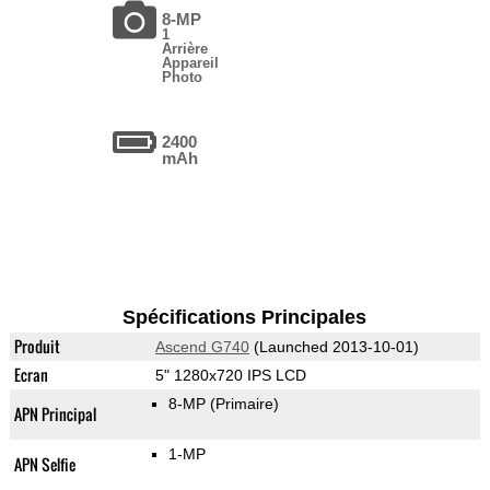
8-MP
1
Arrière
Appareil
Photo
2400
mAh
Spécifications Principales
Produit
Ascend G740
(Launched 2013-10-01)
Ecran
5" 1280x720 IPS LCD
8-MP
(Primaire)
APN Principal
1-MP
APN Selfie