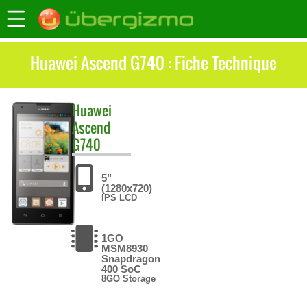
Huawei Ascend G740 : Fiche Technique
Huawei
Ascend
G740
5"
(1280x720)
IPS LCD
1GO
MSM8930
Snapdragon
400 SoC
8GO Storage