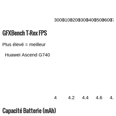
3000
3100
3200
3300
3400
3500
3600
37
GFXBench T-Rex FPS
Plus élevé = meilleur
Huawei Ascend G740
4
4.2
4.4
4.6
4.
Capacité Batterie (mAh)