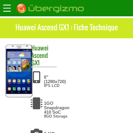
Huawei Ascend GX1 : Fiche Technique
Huawei
Ascend
GX1
6"
(1280x720)
IPS LCD
1GO
Snapdragon
410 SoC
8GO Storage