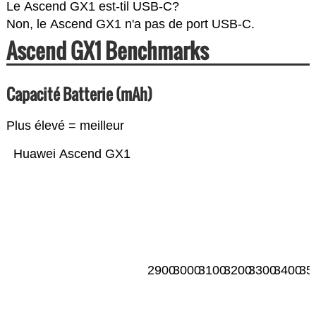
Le Ascend GX1 est-til USB-C?
Non, le Ascend GX1 n'a pas de port USB-C.
Ascend GX1 Benchmarks
Capacité Batterie (mAh)
Plus élevé = meilleur
Huawei Ascend GX1
2900
3000
3100
3200
3300
3400
35