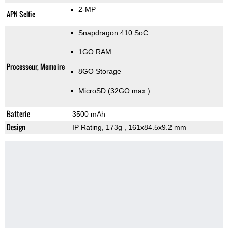
2-MP
APN Selfie
Snapdragon 410 SoC
1GO RAM
Processeur, Memoire
8GO Storage
MicroSD (32GO max.)
Batterie
3500 mAh
Design
IP Rating
, 173g
, 161x84.5x9.2 mm