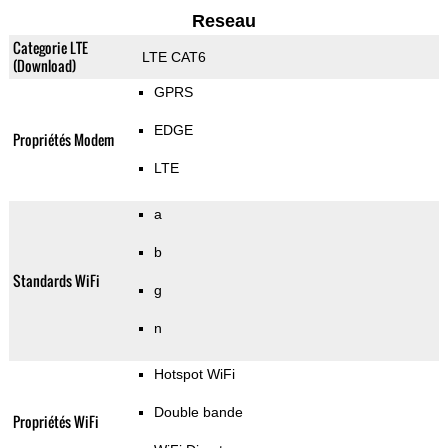
Reseau
Categorie LTE
LTE CAT6
(Download)
GPRS
EDGE
Propriétés Modem
LTE
a
b
Standards WiFi
g
n
Hotspot WiFi
Double bande
Propriétés WiFi