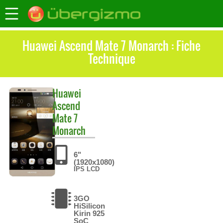
Huawei Ascend Mate 7 Monarch : Fiche
Technique
Huawei
Ascend
Mate 7
Monarch
6"
(1920x1080)
IPS LCD
3GO
HiSilicon
Kirin 925
SoC