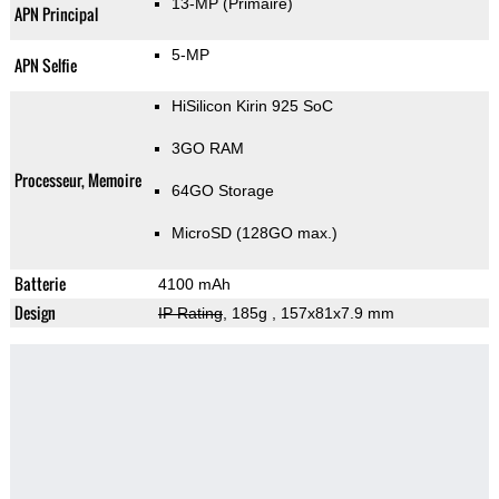
13-MP
(Primaire)
APN Principal
5-MP
APN Selfie
HiSilicon Kirin 925 SoC
3GO RAM
Processeur, Memoire
64GO Storage
MicroSD (128GO max.)
Batterie
4100 mAh
Design
IP Rating
, 185g
, 157x81x7.9 mm