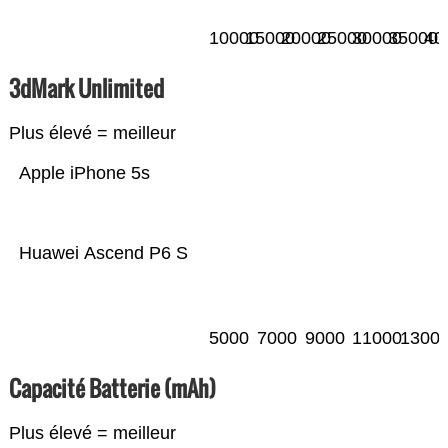
10000
15000
20000
25000
30000
35000
40
3dMark Unlimited
Plus élevé = meilleur
Apple iPhone 5s
Huawei Ascend P6 S
5000
7000
9000
11000
1300
Capacité Batterie (mAh)
Plus élevé = meilleur