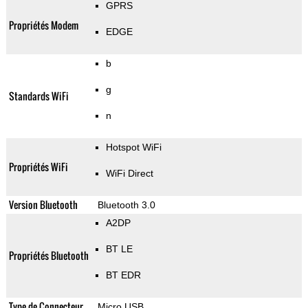
GPRS
Propriétés Modem
EDGE
b
g
Standards WiFi
n
Hotspot WiFi
Propriétés WiFi
WiFi Direct
Version Bluetooth
Bluetooth 3.0
A2DP
BT LE
Propriétés Bluetooth
BT EDR
Type de Connecteur
Micro USB