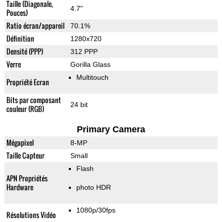
Taille (Diagonale,
4.7"
Pouces)
Ratio écran/appareil
70.1%
Définition
1280x720
Densité (PPP)
312 PPP
Verre
Gorilla Glass
Multitouch
Propriété Ecran
Bits par composant
24 bit
couleur (RGB)
Primary Camera
Mégapixel
8-MP
Taille Capteur
Small
Flash
APN Propriétés
Hardware
photo HDR
1080p/30fps
Résolutions Vidéo