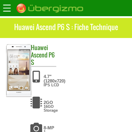
Huawei Ascend P6 S : Fiche Technique
Huawei
Ascend P6
S
4.7"
(1280x720)
IPS LCD
2GO
16GO
Storage
8-MP
1