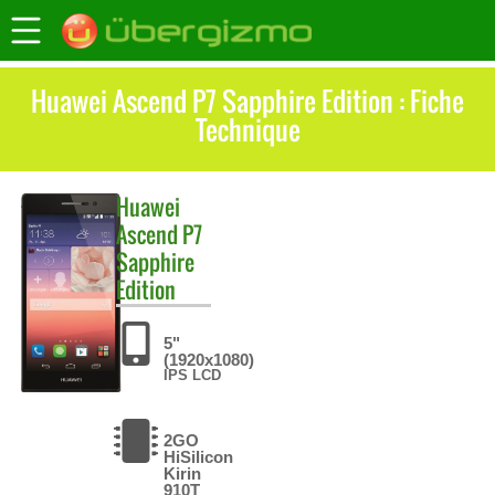
Huawei Ascend P7 Sapphire Edition : Fiche
Technique
Huawei
Ascend P7
Sapphire
Edition
5"
(1920x1080)
IPS LCD
2GO
HiSilicon
Kirin
910T