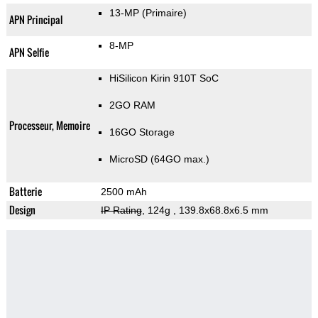
13-MP
(Primaire)
APN Principal
8-MP
APN Selfie
HiSilicon Kirin 910T SoC
2GO RAM
Processeur, Memoire
16GO Storage
MicroSD (64GO max.)
Batterie
2500 mAh
Design
IP Rating
, 124g
, 139.8x68.8x6.5 mm