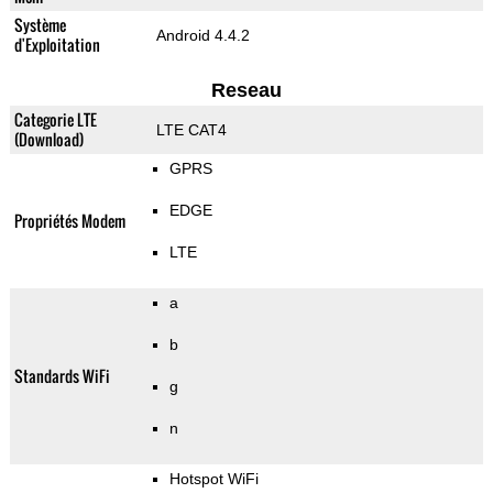
Système
Android 4.4.2
d'Exploitation
Reseau
Categorie LTE
LTE CAT4
(Download)
GPRS
EDGE
Propriétés Modem
LTE
a
b
Standards WiFi
g
n
Hotspot WiFi