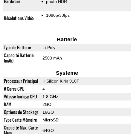
Hardware
photo HDR
1080p/30fps
Résolutions Vidéo
Batterie
Type de Batterie
Li-Poly
Capacité Batterie
2500 mAh
(mAh)
Systeme
Processeur Principal
HiSilicon Kirin 910T
# Cores CPU
4
Vitesse horloge CPU
1.8 GHz
RAM
2GO
Options de Stockage
16GO
Type Carte Mémoire
MicroSD
Capacité Max. Carte
64GO
Mem