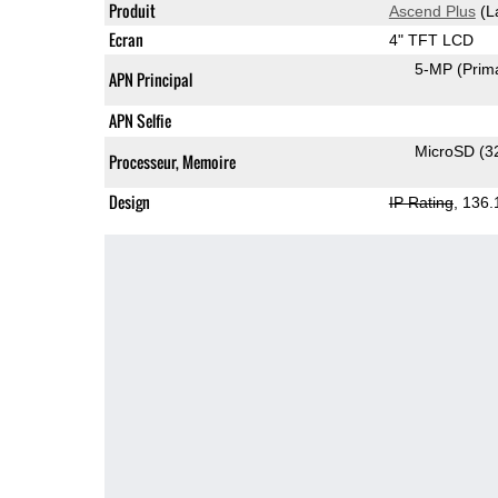
Produit
Ascend Plus
(L
Ecran
4" TFT LCD
5-MP
(Prim
APN Principal
APN Selfie
MicroSD (3
Processeur, Memoire
Design
IP Rating
, 136