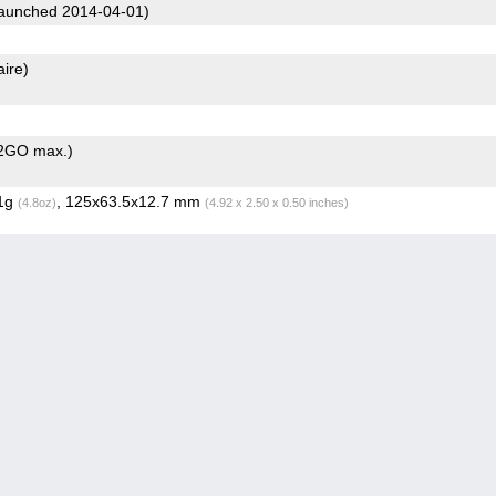
aunched 2014-04-01)
aire)
2GO max.)
.1g
, 125x63.5x12.7 mm
(4.8oz)
(4.92 x 2.50 x 0.50 inches)