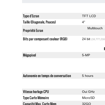
Type d'Ecran
TFT LCD
Taille (Diagonale, Pouces)
4"
Multitouch
Propriété Ecran
Bits par composant couleur (RGB)
24 bit
(16,777,216
Mégapixel
5-MP
Autonomie en temps de conversation
5 hours
Vitesse horloge CPU
Oui GHz
Type Carte Mémoire
MicroSD
Capacité Max. Carte Mem
32GO