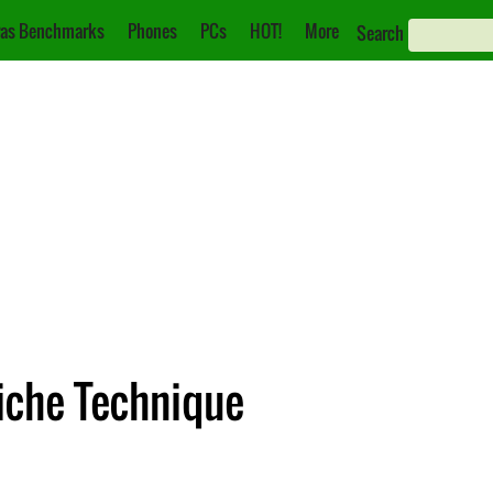
as Benchmarks
Phones
PCs
HOT!
More
Search
iche Technique