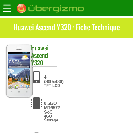
Huawei Ascend Y320 : Fiche Technique
Huawei
Ascend
Y320
4"
(800x480)
TFT LCD
0.5GO
MT6572
SoC
4GO
Storage