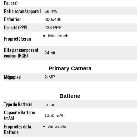
4"
Pouces)
Ratio écran/appareil
58.4%
Définition
800x480
Densité (PPP)
233 PPP
Multitouch
Propriété Ecran
Bits par composant
24 bit
couleur (RGB)
Primary Camera
Mégapixel
2-MP
Batterie
Type de Batterie
Li-Ion
Capacité Batterie
1350 mAh
(mAh)
Propriétés de la
Amovible
Batterie