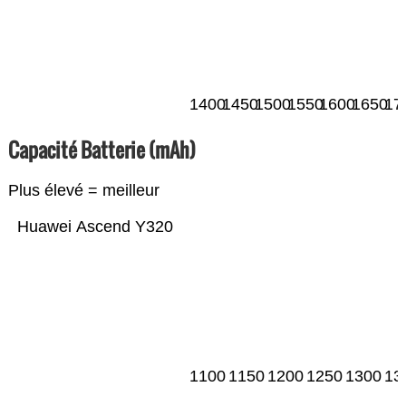
1400
1450
1500
1550
1600
1650
17
Capacité Batterie (mAh)
Plus élevé = meilleur
Huawei Ascend Y320
1100
1150
1200
1250
1300
13