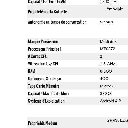
Capacité Batterie (mAh)
1730 mAh
Amovible
Propriétés de la Batterie
Autonomie en temps de conversation
5 hours
Marque Processeur
Mediatek
Processeur Principal
MT6572
# Cores CPU
2
Vitesse horloge CPU
1.3 GHz
RAM
0.5GO
Options de Stockage
4GO
Type Carte Mémoire
MicroSD
Capacité Max. Carte Mem
32GO
Système d'Exploitation
Android 4.2
GPRS
ED
Propriétés Modem