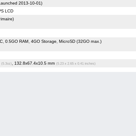
aunched 2013-10-01)
IPS LCD
rimaire)
oC
0.5GO RAM
4GO Storage
MicroSD (32GO max.)
g
, 132.8x67.4x10.5 mm
(5.3oz)
(5.23 x 2.65 x 0.41 inches)