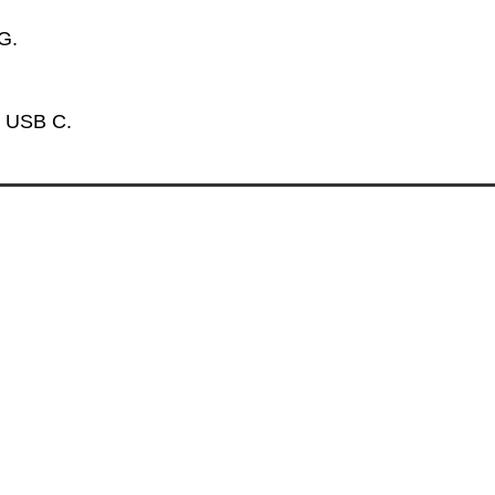
G.
n USB C.