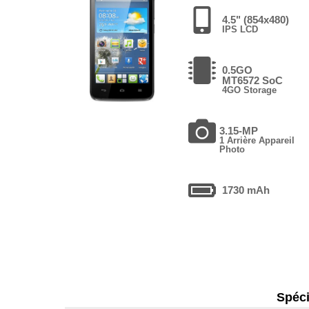
4.5" (854x480)
IPS LCD
0.5GO
MT6572 SoC
4GO Storage
3.15-MP
1 Arrière Appareil
Photo
1730 mAh
Spéci