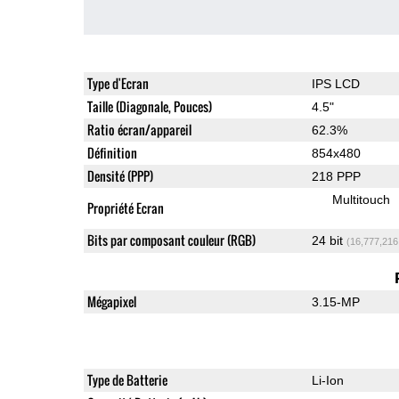
Type d'Ecran
IPS LCD
Taille (Diagonale, Pouces)
4.5"
Ratio écran/appareil
62.3%
Définition
854x480
Densité (PPP)
218 PPP
Multitouch
Propriété Ecran
Bits par composant couleur (RGB)
24 bit
(16,777,216
Mégapixel
3.15-MP
Type de Batterie
Li-Ion