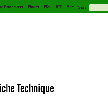
as Benchmarks
Phones
PCs
HOT!
More
Search
iche Technique