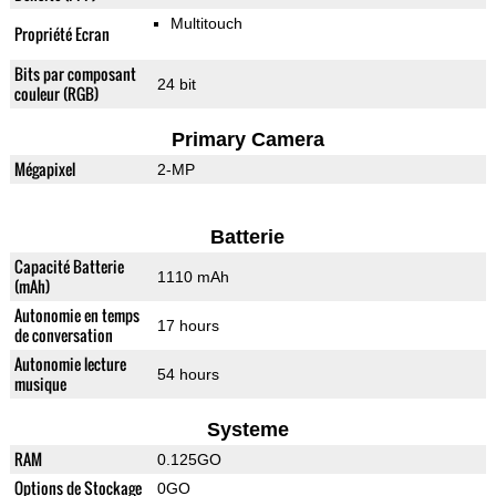
Multitouch
Propriété Ecran
Bits par composant
24 bit
couleur (RGB)
Primary Camera
Mégapixel
2-MP
Batterie
Capacité Batterie
1110 mAh
(mAh)
Autonomie en temps
17 hours
de conversation
Autonomie lecture
54 hours
musique
Systeme
RAM
0.125GO
Options de Stockage
0GO