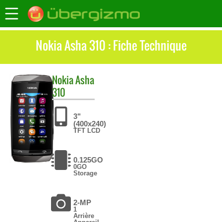
Nokia Asha 310 : Fiche Technique
Nokia
Asha
310
3"
(400x240)
TFT LCD
0.125GO
0GO
Storage
2-MP
1
Arrière