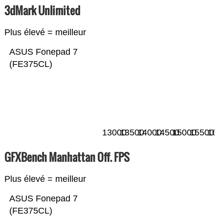
3dMark Unlimited
Plus élevé = meilleur
ASUS Fonepad 7
(FE375CL)
13000
13500
14000
14500
15000
15500
16
GFXBench Manhattan Off. FPS
Plus élevé = meilleur
ASUS Fonepad 7
(FE375CL)