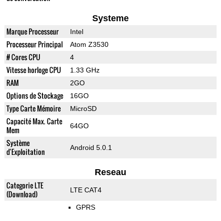
Systeme
Marque Processeur
Intel
Processeur Principal
Atom Z3530
# Cores CPU
4
Vitesse horloge CPU
1.33 GHz
RAM
2GO
Options de Stockage
16GO
Type Carte Mémoire
MicroSD
Capacité Max. Carte
64GO
Mem
Système
Android 5.0.1
d'Exploitation
Reseau
Categorie LTE
LTE CAT4
(Download)
GPRS