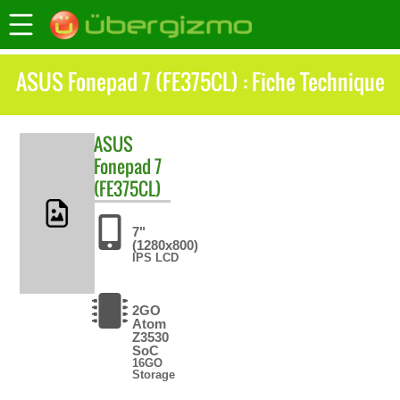
ASUS Fonepad 7 (FE375CL) : Fiche Technique
ASUS
Fonepad 7
(FE375CL)
7"
(1280x800)
IPS LCD
2GO
Atom
Z3530
SoC
16GO
Storage