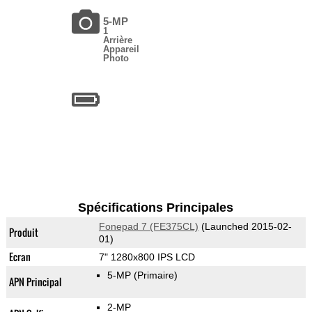
5-MP
1
Arrière
Appareil
Photo
Spécifications Principales
Fonepad 7 (FE375CL)
(Launched 2015-02-
Produit
01)
Ecran
7" 1280x800 IPS LCD
5-MP
(Primaire)
APN Principal
2-MP