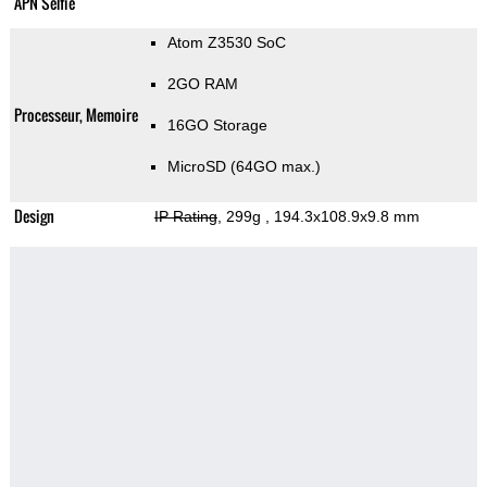
APN Selfie
Atom Z3530 SoC
2GO RAM
Processeur, Memoire
16GO Storage
MicroSD (64GO max.)
Design
IP Rating
, 299g
, 194.3x108.9x9.8 mm