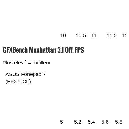
10
10.5
11
11.5
12
GFXBench Manhattan 3.1 Off. FPS
Plus élevé = meilleur
ASUS Fonepad 7
(FE375CL)
5
5.2
5.4
5.6
5.8