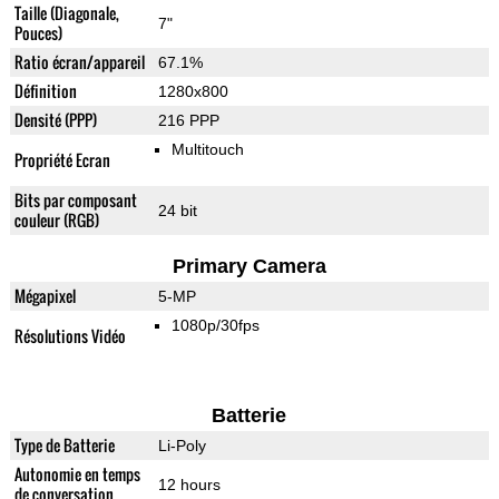
Taille (Diagonale,
7"
Pouces)
Ratio écran/appareil
67.1%
Définition
1280x800
Densité (PPP)
216 PPP
Multitouch
Propriété Ecran
Bits par composant
24 bit
couleur (RGB)
Primary Camera
Mégapixel
5-MP
1080p/30fps
Résolutions Vidéo
Batterie
Type de Batterie
Li-Poly
Autonomie en temps
12 hours
de conversation